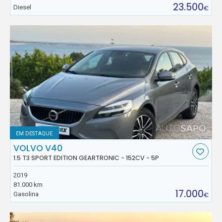
23.500
Diesel
€
EM DESTAQUE
VOLVO V40
1.5 T3 SPORT EDITION GEARTRONIC - 152CV - 5P
2019
81.000 km
17.000
Gasolina
€