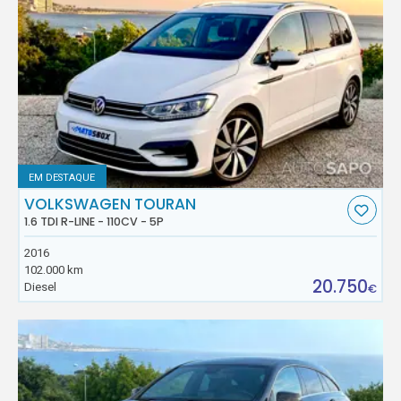
EM DESTAQUE
VOLKSWAGEN TOURAN
1.6 TDI R-LINE - 110CV - 5P
2016
102.000 km
20.750
Diesel
€