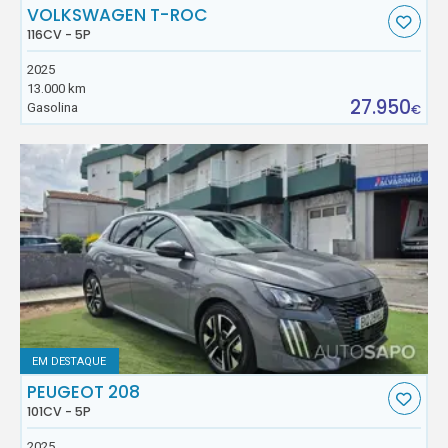
VOLKSWAGEN T-ROC
116CV - 5P
2025
13.000 km
27.950
Gasolina
€
EM DESTAQUE
PEUGEOT 208
101CV - 5P
2025