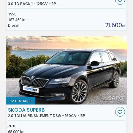
3.0 TD PACK 1 - 125CV - 3P
1998
187.450 km
21.500
Diesel
€
EM DESTAQUE
SKODA SUPERB
2.0 TDI LAURIN&KLEMENT DSG - 190CV - 5P
2018
68.000 km