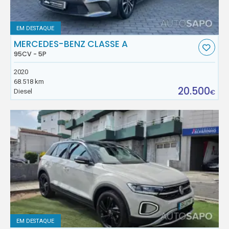
EM DESTAQUE
MERCEDES-BENZ CLASSE A
95CV - 5P
2020
68.518 km
20.500
Diesel
€
EM DESTAQUE