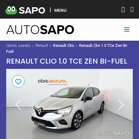
MENU
Carros usados
Renault
Renault Clio
Renault Clio 1.0 TCe Zen Bi-
Fuel
RENAULT CLIO 1.0 TCE ZEN BI-FUEL