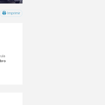
Imprimir
cula
mbro