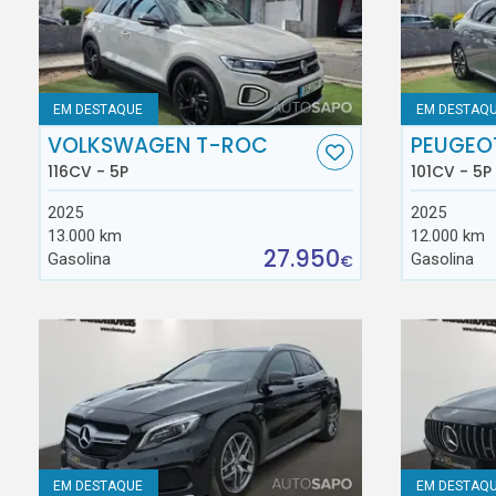
EM DESTAQUE
EM DESTAQ
VOLKSWAGEN T-ROC
PEUGEO
116CV - 5P
101CV - 5P
2025
2025
13.000 km
12.000 km
27.950
Gasolina
Gasolina
€
EM DESTAQUE
EM DESTAQ