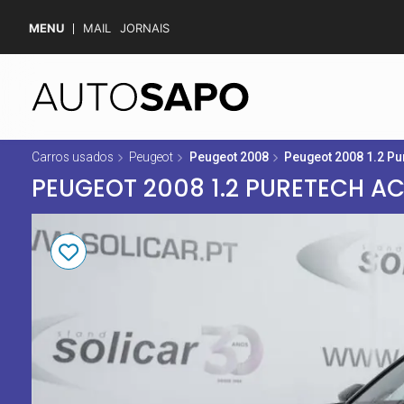
MENU
MAIL
JORNAIS
Carros usados
Peugeot
Peugeot 2008
Peugeot 2008 1.2 Pu
PEUGEOT 2008 1.2 PURETECH AC