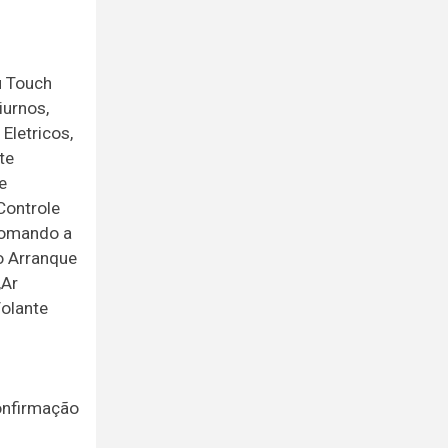
u Touch
iurnos,
Eletricos,
te
e
Controle
Comando a
o Arranque
,Ar
Volante
onfirmação