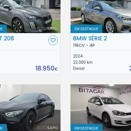
UE
EM DESTAQUE
T 208
BMW SÉRIE 2
116CV - 4P
2024
22.000 km
18.950
Diesel
€
UE
EM DESTAQUE