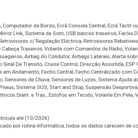
, Computador de Bordo, Ecrã Consola Central, Ecrã Táctil o
Mirror Link, Sistema de Som, USB bancos traseiros, Faróis D
etrovisores c/ Regulação Eléctrica, Retrovisores Rebativeis 
e Cabeça Traseiros, Volante com Comandos de Rádio, Volan
sageiros, Airbag do Condutor, Airbags Laterais, Alerta sobr
Sinal De Transito, Cruise Control, Direcção Assistida, ESP 
tas em Andamento, Fecho Central, Fecho Centralizado com 
ro, Sensores de Chuva, Sensores de Luzes, Sistema Ajuda a
Pneus, Sistema SOS, Start and Stop, Suspensão Desportiva
tricos Diant. e Tras., Estofos em Tecido, Volante Em Pele, 
tricula até (10/2026)
icado por rotina informática, todos os dados carecem de c