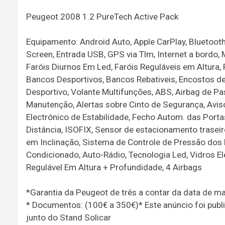
Peugeot 2008 1.2 PureTech Active Pack
Equipamento: Android Auto, Apple CarPlay, Bluetooth
Screen, Entrada USB, GPS via Tlm, Internet a bordo, 
Faróis Diurnos Em Led, Faróis Reguláveis em Altura, R
Bancos Desportivos, Bancos Rebativeis, Encostos d
Desportivo, Volante Multifunções, ABS, Airbag de Pas
Manutenção, Alertas sobre Cinto de Segurança, Aviso 
Electrónico de Estabilidade, Fecho Autom. das Por
Distância, ISOFIX, Sensor de estacionamento trasei
em Inclinação, Sistema de Controle de Pressão dos 
Condicionado, Auto-Rádio, Tecnologia Led, Vidros Elé
Regulável Em Altura + Profundidade, 4 Airbags
*Garantia da Peugeot de três a contar da data de ma
* Documentos: (100€ a 350€)* Este anúncio foi publ
junto do Stand Solicar