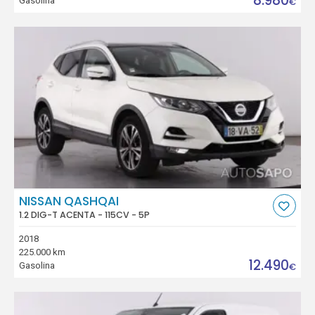
8.980
Gasolina
€
NISSAN QASHQAI
1.2 DIG-T ACENTA - 115CV - 5P
2018
225.000 km
12.490
Gasolina
€