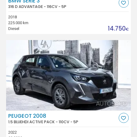
BMW SÉRIE 3
316 D ADVANTAGE - 116CV - 5P
2018
225.000 km
14.750
Diesel
€
PEUGEOT 2008
1.5 BLUEHDI ACTIVE PACK - 110CV - 5P
2022