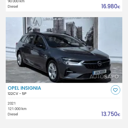
90.000 km
16.980
Diesel
€
OPEL INSIGNIA
122CV - 5P
2021
121.000 km
13.750
Diesel
€