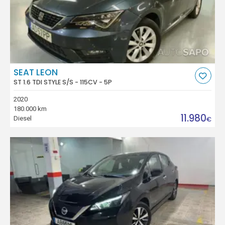
SEAT LEON
ST 1.6 TDI STYLE S/S - 115CV - 5P
2020
180.000 km
11.980
Diesel
€