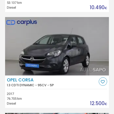
53.137 km
10.490
Diesel
€
OPEL CORSA
1.3 CDTI DYNAMIC - 95CV - 5P
2017
76.705 km
12.500
Diesel
€