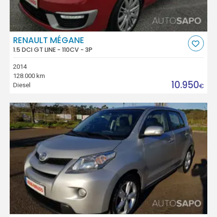
RENAULT MÉGANE
1.5 DCI GT LINE - 110CV - 3P
2014
128.000 km
10.950
Diesel
€