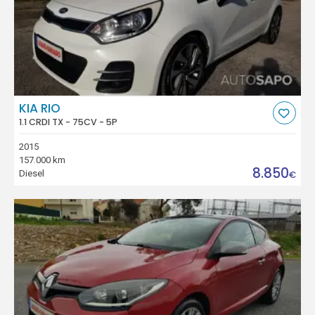
KIA RIO
1.1 CRDI TX - 75CV - 5P
2015
157.000 km
8.850
Diesel
€