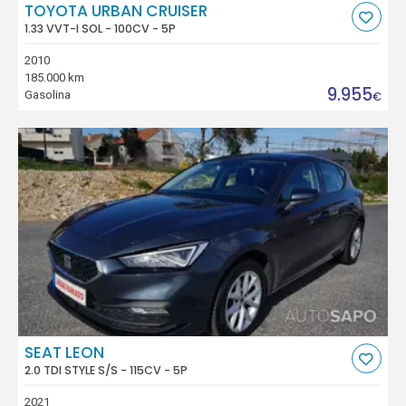
TOYOTA URBAN CRUISER
1.33 VVT-I SOL - 100CV - 5P
2010
185.000 km
9.955
Gasolina
€
SEAT LEON
2.0 TDI STYLE S/S - 115CV - 5P
2021