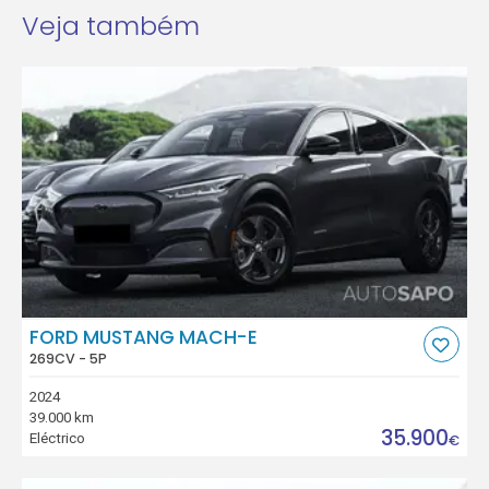
Veja também
FORD MUSTANG MACH-E
269CV - 5P
2024
39.000 km
35.900
Eléctrico
€