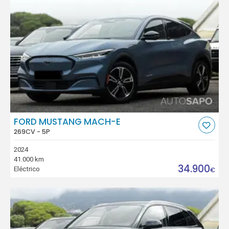
FORD MUSTANG MACH-E
269CV - 5P
2024
41.000 km
34.900
Eléctrico
€