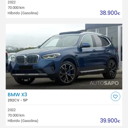
2022
70.000 km
38.900
Híbrido (Gasolina)
€
BMW X3
292CV - 5P
2022
70.000 km
39.900
Híbrido (Gasolina)
€