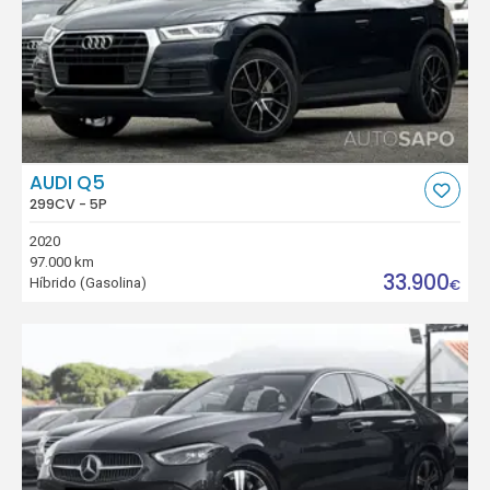
AUDI Q5
299CV - 5P
2020
97.000 km
33.900
Híbrido (Gasolina)
€