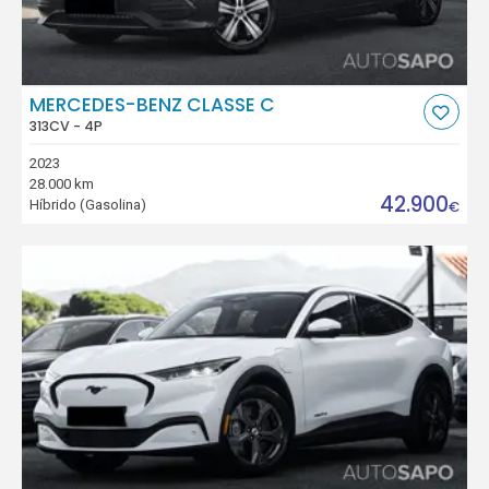
MERCEDES-BENZ CLASSE C
313CV - 4P
2023
28.000 km
42.900
Híbrido (Gasolina)
€