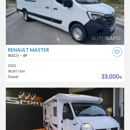
RENAULT MASTER
163CV - 4P
2020
90.811 km
33.000
Diesel
€