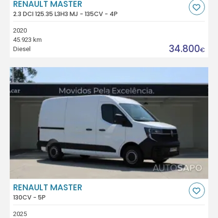
RENAULT MASTER
2.3 DCI 125.35 L3H3 MJ - 135CV - 4P
2020
45.923 km
34.800
Diesel
€
RENAULT MASTER
130CV - 5P
2025