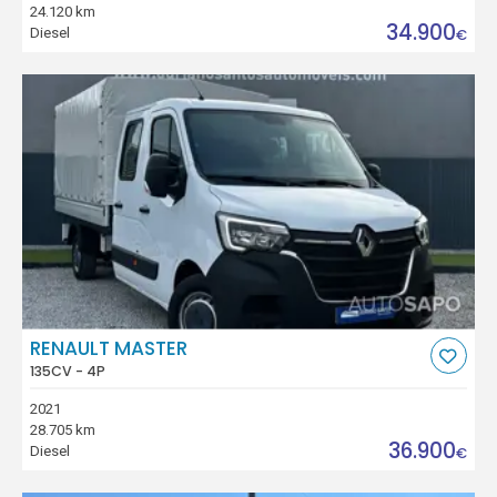
24.120 km
34.900
Diesel
€
RENAULT MASTER
135CV - 4P
2021
28.705 km
36.900
Diesel
€