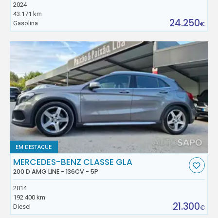
2024
43.171 km
24.250
Gasolina
€
EM DESTAQUE
MERCEDES-BENZ CLASSE GLA
200 D AMG LINE - 136CV - 5P
2014
192.400 km
21.300
Diesel
€