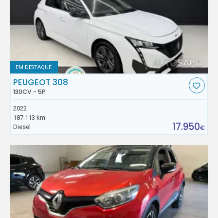
EM DESTAQUE
PEUGEOT 308
130CV - 5P
2022
187.113 km
17.950
Diesel
€