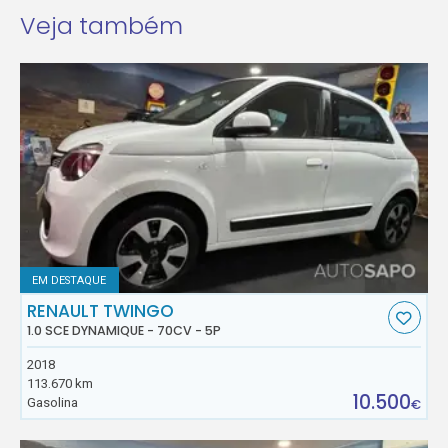
Veja também
EM DESTAQUE
RENAULT TWINGO
1.0 SCE DYNAMIQUE - 70CV - 5P
2018
113.670 km
10.500
Gasolina
€