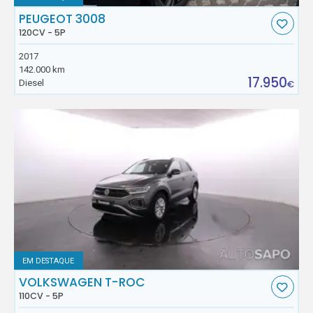
PEUGEOT 3008
120CV - 5P
2017
142.000 km
17.950
Diesel
€
EM DESTAQUE
VOLKSWAGEN T-ROC
110CV - 5P