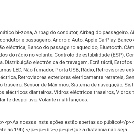
ático bi-zona, Airbag do condutor, Airbag do passageiro, A
 condutor e passageiro, Android Auto, Apple CarPlay, Banco
o eléctrica, Banco do passageiro aquecido, Bluetooth, Câ
 do rádio no volante, Controlo de estabilidade (ESP), Con
a, Distribuição electrónica de travagem, Ecrã táctil, Estofo
diurnas LED, Não fumador, Porta USB, Rádio, Retrovisores ext
ctrica, Retrovisores exteriores eletricamente retrateis, Se
to traseiro, Sensor de Máximos, Sistema de navegação, Si
s eléctricos dianteiros, Vidros eléctricos traseiros, Vidros 
lante desportivo, Volante multifunções.
<p>As nossas instalações estão abertas ao público!</p>
té às 19h).</p><p><br></p><p>Que a distância não seja