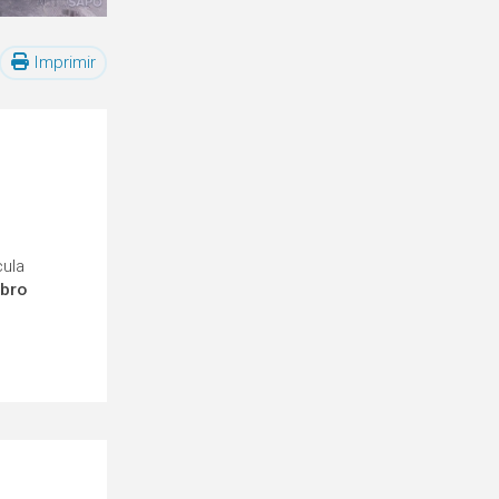
Imprimir
cula
mbro