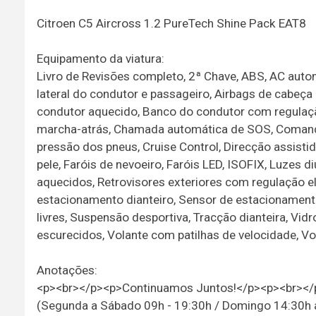
Citroen C5 Aircross 1.2 PureTech Shine Pack EAT8
Equipamento da viatura:
Livro de Revisões completo, 2ª Chave, ABS, AC autom
lateral do condutor e passageiro, Airbags de cabeça
condutor aquecido, Banco do condutor com regulaçã
marcha-atrás, Chamada automática de SOS, Comandos
pressão dos pneus, Cruise Control, Direcção assistid
pele, Faróis de nevoeiro, Faróis LED, ISOFIX, Luzes 
aquecidos, Retrovisores exteriores com regulação elé
estacionamento dianteiro, Sensor de estacionamen
livres, Suspensão desportiva, Tracção dianteira, Vidro
escurecidos, Volante com patilhas de velocidade, Vo
Anotações:
<p><br></p><p>Continuamos Juntos!</p><p><br></p>
(Segunda a Sábado 09h - 19:30h / Domingo 14:30h a