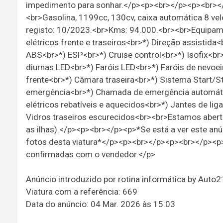
impedimento para sonhar.</p><p><br></p><p><br></p
<br>Gasolina, 1199cc, 130cv, caixa automática 8 ve
registo: 10/2023.<br>Kms: 94.000.<br><br>Equipame
elétricos frente e traseiros<br>*) Direção assistida<
ABS<br>*) ESP<br>*) Cruise control<br>*) Isofix<br>
diurnas LED<br>*) Faróis LED<br>*) Faróis de nevo
frente<br>*) Câmara traseira<br>*) Sistema Start/S
emergência<br>*) Chamada de emergência automátic
elétricos rebatíveis e aquecidos<br>*) Jantes de li
Vidros traseiros escurecidos<br><br>Estamos abert
as ilhas).</p><p><br></p><p>*Se está a ver este anú
fotos desta viatura*</p><p><br></p><p><br></p><p
confirmadas com o vendedor.</p>
Anúncio introduzido por rotina informática by Auto
Viatura com a referência: 669
Data do anúncio: 04 Mar. 2026 às 15:03