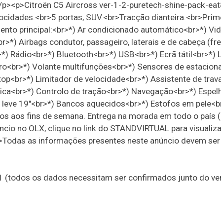
><p>Citroën C5 Aircross ver-1-2-puretech-shine-pack-eat
locidades.<br>5 portas, SUV.<br>Tracção dianteira.<br>Prim
nto principal:<br>*) Ar condicionado automático<br>*) Vi
br>*) Airbags condutor, passageiro, laterais e de cabeça (fr
*) Rádio<br>*) Bluetooth<br>*) USB<br>*) Ecrã tátil<br>*) 
eiro<br>*) Volante multifunções<br>*) Sensores de estacio
top<br>*) Limitador de velocidade<br>*) Assistente de tra
a<br>*) Controlo de tração<br>*) Navegação<br>*) Espel
ga leve 19"<br>*) Bancos aquecidos<br>*) Estofos em pele<b
os aos fins de semana. Entrega na morada em todo o país 
ncio no OLX, clique no link do STANDVIRTUAL para visualiz
>Todas as informações presentes neste anúncio devem ser
21 (todos os dados necessitam ser confirmados junto do v