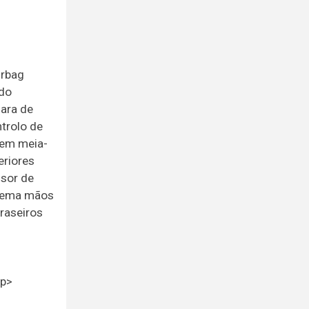
irbag
 do
mara de
trolo de
s em meia-
eriores
nsor de
stema mãos
traseiros
<p>