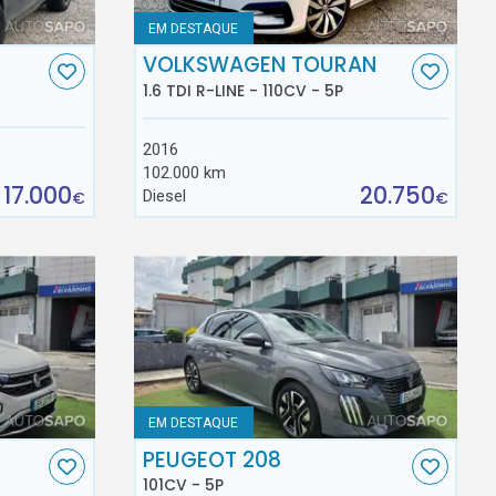
EM DESTAQUE
VOLKSWAGEN TOURAN
1.6 TDI R-LINE - 110CV - 5P
2016
102.000 km
17.000
20.750
Diesel
€
€
EM DESTAQUE
C
PEUGEOT 208
101CV - 5P