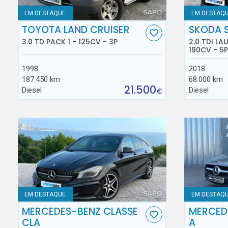
EM DESTAQUE
EM DESTAQ
TOYOTA LAND CRUISER
SKODA 
3.0 TD PACK 1 - 125CV - 3P
2.0 TDI L
190CV - 5P
1998
2018
187.450 km
68.000 km
21.500
Diesel
Diesel
€
EM DESTAQUE
EM DESTAQ
MERCEDES-BENZ CLASSE
MERCED
CLA
A