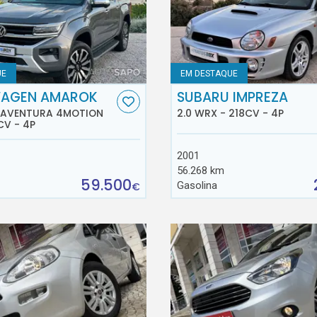
UE
EM DESTAQUE
AGEN AMAROK
SUBARU IMPREZA
D AVENTURA 4MOTION
2.0 WRX - 218CV - 4P
CV - 4P
2001
56.268 km
59.500
Gasolina
€