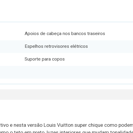
Apoios de cabeça nos bancos traseiros
Espelhos retrovisores elétricos
Suporte para copos
rtivo e nesta versão Louis Vuitton super chique como pode
como o teto em preto, luzes interiores que mudam tonalidade