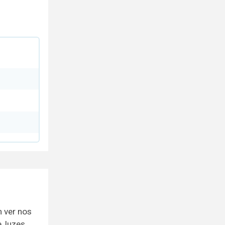
m ver nos
, luzes