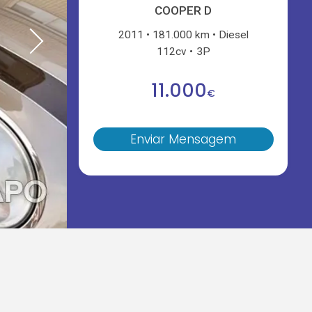
COOPER D
2011
181.000 km
Diesel
112cv
3P
11.000
€
Enviar Mensagem