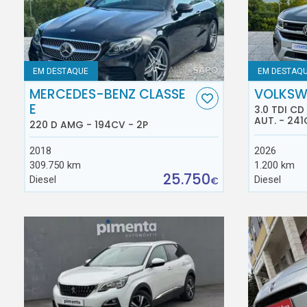
EM DESTAQUE
EM DESTAQ
MERCEDES-BENZ CLASSE
VOLKSW
E
3.0 TDI C
AUT. - 241
220 D AMG - 194CV - 2P
2018
2026
309.750 km
1.200 km
25.750
Diesel
Diesel
€