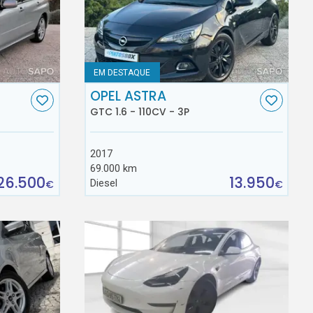
EM DESTAQUE
OPEL ASTRA
GTC 1.6 - 110CV - 3P
2017
69.000 km
26.500
13.950
Diesel
€
€