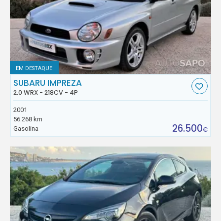
EM DESTAQUE
SUBARU IMPREZA
2.0 WRX - 218CV - 4P
2001
56.268 km
26.500
Gasolina
€