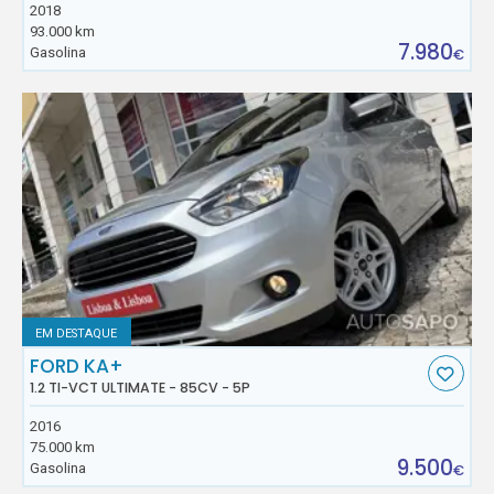
2018
93.000 km
7.980
Gasolina
€
EM DESTAQUE
FORD KA+
1.2 TI-VCT ULTIMATE - 85CV - 5P
2016
75.000 km
9.500
Gasolina
€