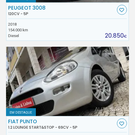
PEUGEOT 3008
120CV - 5P
2018
154.000 km
20.850
Diesel
€
EM DESTAQUE
FIAT PUNTO
1.2 LOUNGE START&STOP - 69CV - 5P