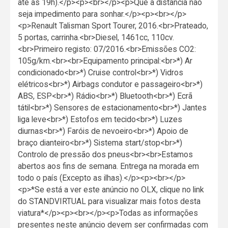
até às 19h).</p><p><br></p><p>Que a distância não
seja impedimento para sonhar.</p><p><br></p>
<p>Renault Talisman Sport Tourer, 2016.<br>Prateado,
5 portas, carrinha.<br>Diesel, 1461cc, 110cv.
<br>Primeiro registo: 07/2016.<br>Emissões CO2:
105g/km.<br><br>Equipamento principal:<br>*) Ar
condicionado<br>*) Cruise control<br>*) Vidros
elétricos<br>*) Airbags condutor e passageiro<br>*)
ABS, ESP<br>*) Rádio<br>*) Bluetooth<br>*) Ecrã
tátil<br>*) Sensores de estacionamento<br>*) Jantes
liga leve<br>*) Estofos em tecido<br>*) Luzes
diurnas<br>*) Faróis de nevoeiro<br>*) Apoio de
braço dianteiro<br>*) Sistema start/stop<br>*)
Controlo de pressão dos pneus<br><br>Estamos
abertos aos fins de semana. Entrega na morada em
todo o país (Excepto as ilhas).</p><p><br></p>
<p>*Se está a ver este anúncio no OLX, clique no link
do STANDVIRTUAL para visualizar mais fotos desta
viatura*</p><p><br></p><p>Todas as informações
presentes neste anúncio devem ser confirmadas com