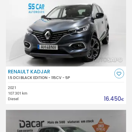
RENAULT KADJAR
1.5 DCI BLACK EDITION - 115CV - 5P
2021
107.301 km
16.450
Diesel
€