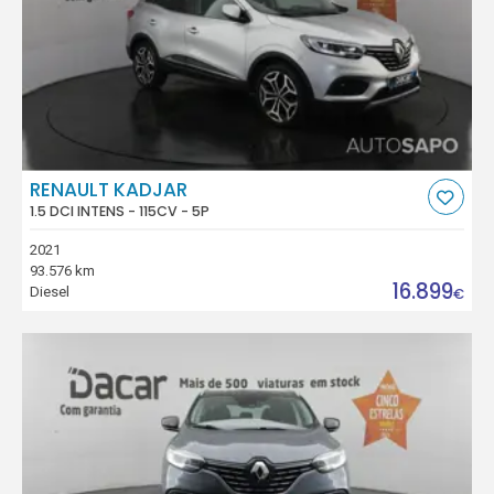
RENAULT KADJAR
1.5 DCI INTENS - 115CV - 5P
2021
93.576 km
16.899
Diesel
€