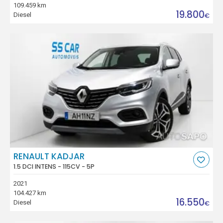
109.459 km
19.800
Diesel
€
RENAULT KADJAR
1.5 DCI INTENS - 115CV - 5P
2021
104.427 km
16.550
Diesel
€