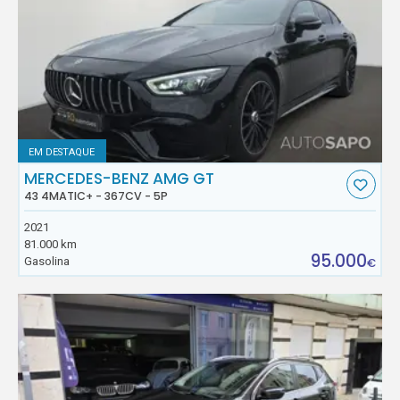
EM DESTAQUE
MERCEDES-BENZ AMG GT
43 4MATIC+ - 367CV - 5P
2021
81.000 km
95.000
Gasolina
€