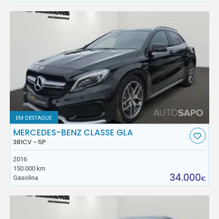
EM DESTAQUE
MERCEDES-BENZ CLASSE GLA
381CV - 5P
2016
150.000 km
34.000
Gasolina
€