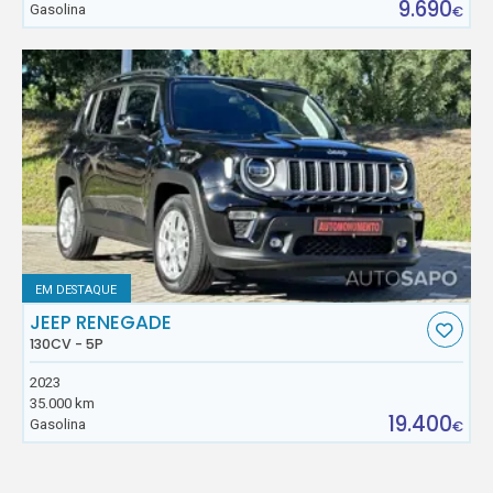
9.690
Gasolina
€
EM DESTAQUE
JEEP RENEGADE
130CV - 5P
2023
35.000 km
19.400
Gasolina
€