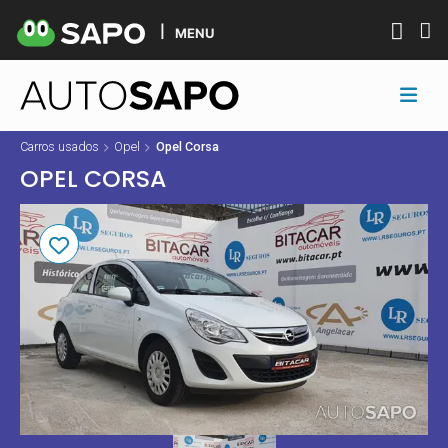
MENU
Carros usados
Opel
Opel Corsa
OPEL CORSA