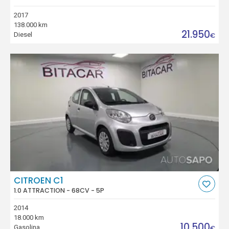
2017
138.000 km
21.950
Diesel
€
CITROEN C1
1.0 ATTRACTION - 68CV - 5P
2014
18.000 km
10.500
Gasolina
€