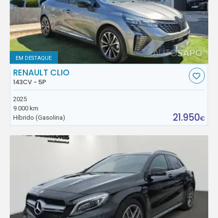
EM DESTAQUE
RENAULT CLIO
143CV - 5P
2025
9.000 km
21.950
Híbrido (Gasolina)
€