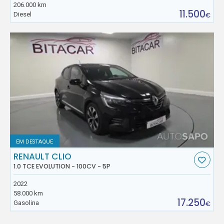
206.000 km
11.500
Diesel
€
EM DESTAQUE
RENAULT CLIO
1.0 TCE EVOLUTION - 100CV - 5P
2022
58.000 km
17.250
Gasolina
€