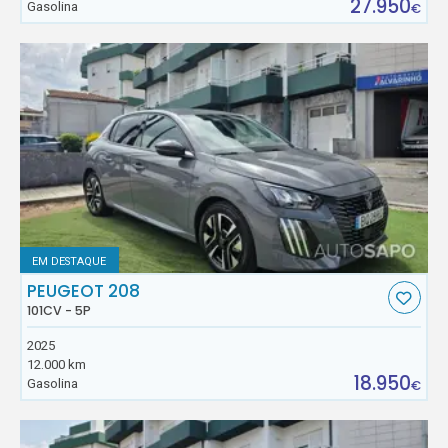
27.950
Gasolina
€
EM DESTAQUE
PEUGEOT 208
101CV - 5P
2025
12.000 km
18.950
Gasolina
€