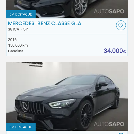
EM DESTAQUE
MERCEDES-BENZ CLASSE GLA
381CV - 5P
2016
150.000 km
34.000
Gasolina
€
EM DESTAQUE