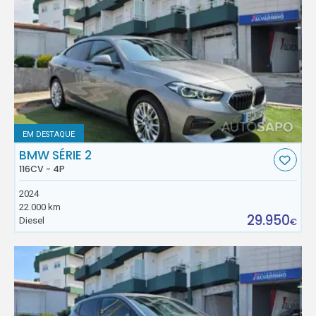
EM DESTAQUE
BMW SÉRIE 2
116CV - 4P
2024
22.000 km
29.950
Diesel
€