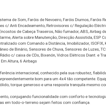
stema de Som, Faróis de Nevoeiro, Faróis Diurnos, Faróis R
es c/ Anti Encadeamento, Retrovisores c/ Regulação Eléctri
, Encostos de Cabeça Traseiros, Não fumador, ABS, Airbag d
Alarme, Alerta sobre Manutenção, Direcção Assistida, ESP C
ntralizado com Comando a Distância, Imobilizador, ISOFIX, 
neo de Binário, Sensores de Chuva, Sensores de Luzes, T
dio c/ caixa de CDs, Bixenón, Vidros Elétricos Diant. e Tra
 Em Altura, 6 Airbags
rência internacional, conhecido pela sua robustez, fiabilid
 surpreendentemente bom para um 4x4 tão competente. Equ
ólido, torque generoso e uma resposta tranquila mesmo c
ento, conjugando funcionalidade com conforto e tecnologi
ras em todo-o-terreno sejam feitos com confiança.