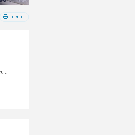
Imprimir
cula
o