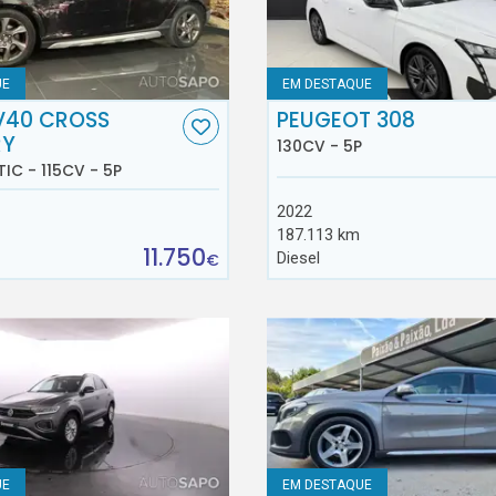
UE
EM DESTAQUE
V40 CROSS
PEUGEOT 308
RY
130CV - 5P
TIC - 115CV - 5P
2022
187.113 km
11.750
Diesel
€
UE
EM DESTAQUE