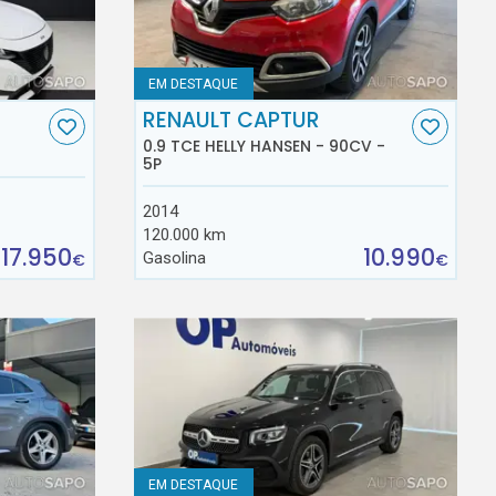
EM DESTAQUE
RENAULT CAPTUR
0.9 TCE HELLY HANSEN - 90CV -
5P
2014
120.000 km
17.950
10.990
Gasolina
€
€
EM DESTAQUE