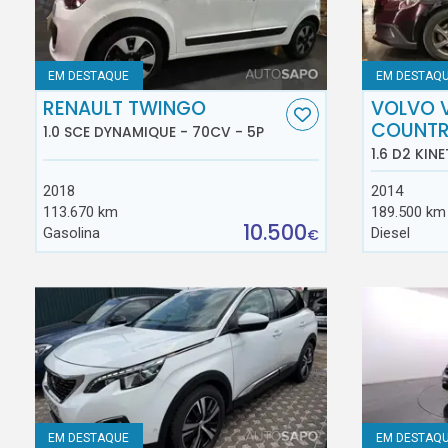
EM DESTAQUE
EM DESTAQ
RENAULT TWINGO
VOLVO 
COUNT
1.0 SCE DYNAMIQUE - 70CV - 5P
1.6 D2 KINE
2018
2014
113.670 km
189.500 km
10.500
Gasolina
Diesel
€
EM DESTAQUE
EM DESTAQ