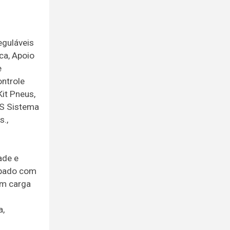
eguláveis
ca, Apoio
e
ontrole
Kit Pneus,
CS Sistema
s.,
ade e
ipado com
om carga
a,