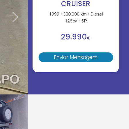
CRUISER
1999
300.000 km
Diesel
125cv
5P
29.990
€
Enviar Mensagem