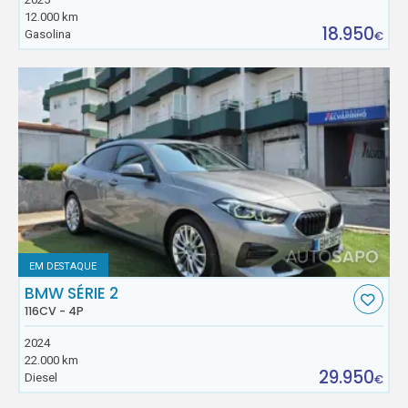
12.000 km
18.950
Gasolina
€
EM DESTAQUE
BMW SÉRIE 2
116CV - 4P
2024
22.000 km
29.950
Diesel
€