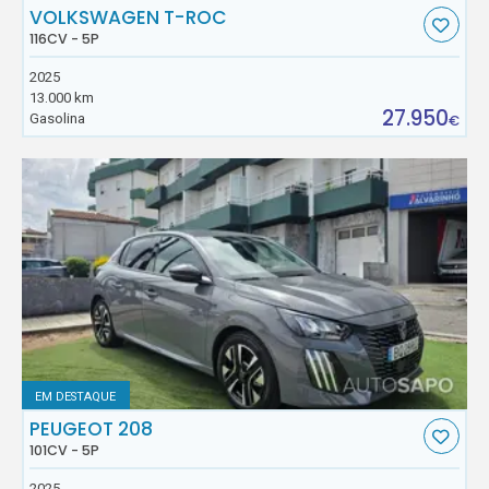
VOLKSWAGEN T-ROC
116CV - 5P
2025
13.000 km
27.950
Gasolina
€
EM DESTAQUE
PEUGEOT 208
101CV - 5P
2025