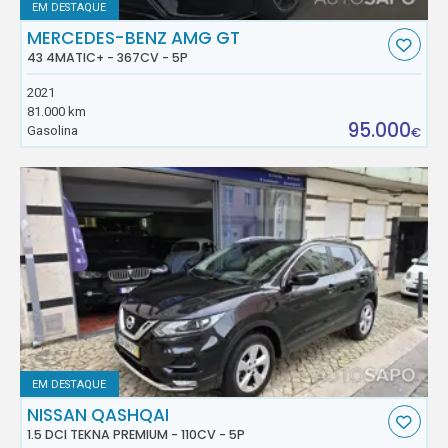
EM DESTAQUE
MERCEDES-BENZ AMG GT
43 4MATIC+ - 367CV - 5P
2021
81.000 km
95.000
Gasolina
€
EM DESTAQUE
NISSAN QASHQAI
1.5 DCI TEKNA PREMIUM - 110CV - 5P