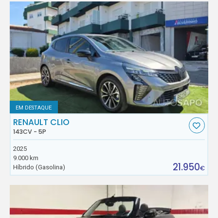
EM DESTAQUE
RENAULT CLIO
143CV - 5P
2025
9.000 km
21.950
Híbrido (Gasolina)
€