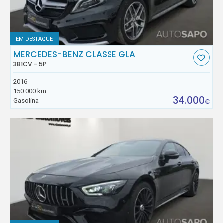
EM DESTAQUE
MERCEDES-BENZ CLASSE GLA
381CV - 5P
2016
150.000 km
34.000
Gasolina
€