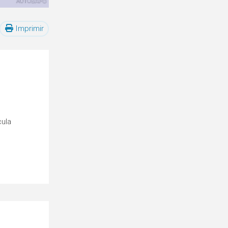
Imprimir
cula
o