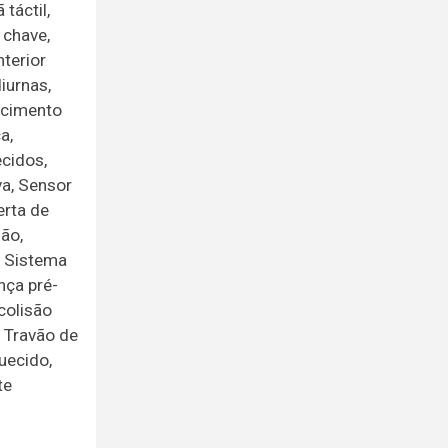
táctil,
 chave,
nterior
iurnas,
ecimento
a,
ecidos,
va, Sensor
erta de
são,
, Sistema
nça pré-
colisão
, Travão de
uecido,
te