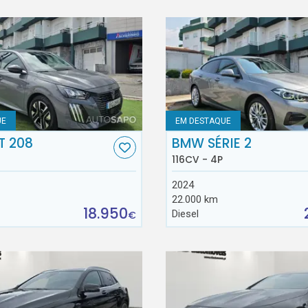
UE
EM DESTAQUE
T 208
BMW SÉRIE 2
116CV - 4P
2024
22.000 km
18.950
Diesel
€