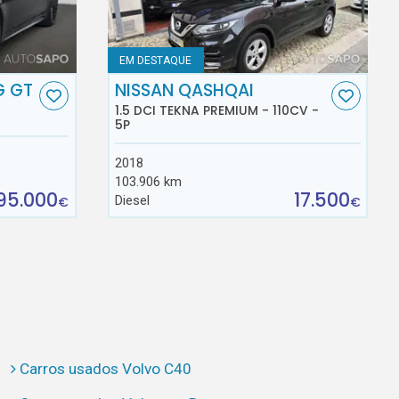
EM DESTAQUE
G GT
NISSAN QASHQAI
1.5 DCI TEKNA PREMIUM - 110CV -
5P
2018
103.906 km
95.000
17.500
Diesel
€
€
Carros usados Volvo C40