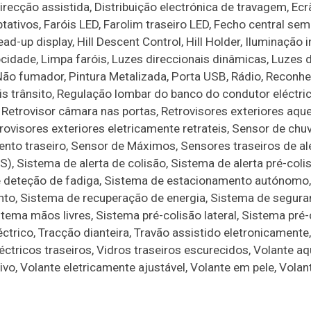
recção assistida, Distribuição electrónica de travagem, Ecrã 
ativos, Faróis LED, Farolim traseiro LED, Fecho central sem
up display, Hill Descent Control, Hill Holder, Iluminação i
ocidade, Limpa faróis, Luzes direccionais dinâmicas, Luzes d
Não fumador, Pintura Metalizada, Porta USB, Rádio, Reconh
is trânsito, Regulação lombar do banco do condutor eléctric
Retrovisor câmara nas portas, Retrovisores exteriores aqu
rovisores exteriores eletricamente retrateis, Sensor de chu
nto traseiro, Sensor de Máximos, Sensores traseiros de al
), Sistema de alerta de colisão, Sistema de alerta pré-coli
de deteção de fadiga, Sistema de estacionamento autónomo
to, Sistema de recuperação de energia, Sistema de segura
ema mãos livres, Sistema pré-colisão lateral, Sistema pré-
léctrico, Tracção dianteira, Travão assistido eletronicamente
léctricos traseiros, Vidros traseiros escurecidos, Volante aq
vo, Volante eletricamente ajustável, Volante em pele, Volan