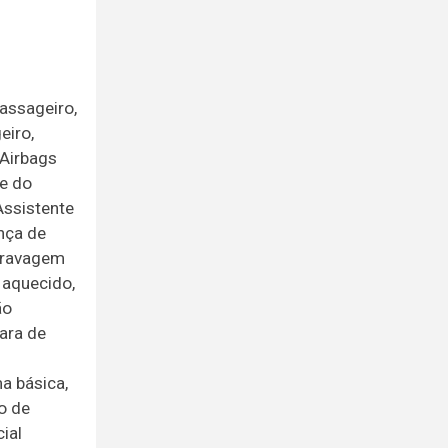
passageiro,
eiro,
 Airbags
ue do
Assistente
nça de
 travagem
 aquecido,
ão
ara de
a básica,
o de
ial