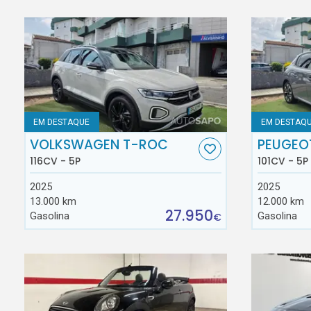
EM DESTAQUE
EM DESTAQ
VOLKSWAGEN T-ROC
PEUGEO
116CV - 5P
101CV - 5P
2025
2025
13.000 km
12.000 km
27.950
Gasolina
Gasolina
€