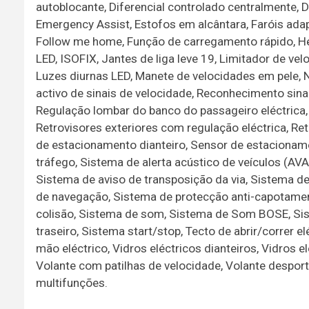
autoblocante, Diferencial controlado centralmente, Di
Emergency Assist, Estofos em alcântara, Faróis adapt
Follow me home, Função de carregamento rápido, Head-
LED, ISOFIX, Jantes de liga leve 19, Limitador de vel
Luzes diurnas LED, Manete de velocidades em pele, 
activo de sinais de velocidade, Reconhecimento sina
Regulação lombar do banco do passageiro eléctrica, 
Retrovisores exteriores com regulação eléctrica, Ret
de estacionamento dianteiro, Sensor de estacioname
tráfego, Sistema de alerta acústico de veículos (AVAS
Sistema de aviso de transposição da via, Sistema 
de navegação, Sistema de protecção anti-capotamen
colisão, Sistema de som, Sistema de Som BOSE, Sist
traseiro, Sistema start/stop, Tecto de abrir/correr e
mão eléctrico, Vidros eléctricos dianteiros, Vidros e
Volante com patilhas de velocidade, Volante desporti
multifunções.