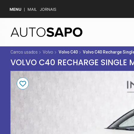
MENU
MAIL
JORNAIS
Carros usados
Volvo
Volvo C40
Volvo C40 Recharge Singl
VOLVO C40 RECHARGE SINGLE 