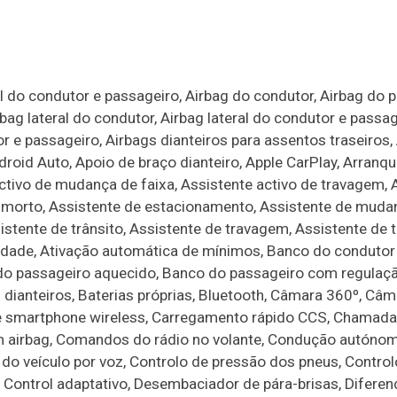
l do condutor e passageiro, Airbag do condutor, Airbag do 
bag lateral do condutor, Airbag lateral do condutor e passag
r e passageiro, Airbags dianteiros para assentos traseiros,
ndroid Auto, Apoio de braço dianteiro, Apple CarPlay, Arranq
tivo de mudança de faixa, Assistente activo de travagem, 
o morto, Assistente de estacionamento, Assistente de muda
istente de trânsito, Assistente de travagem, Assistente de
idade, Ativação automática de mínimos, Banco do condutor
do passageiro aquecido, Banco do passageiro com regulaç
dianteiros, Baterias próprias, Bluetooth, Câmara 360º, Câm
e smartphone wireless, Carregamento rápido CCS, Chamada
m airbag, Comandos do rádio no volante, Condução autónom
 do veículo por voz, Controlo de pressão dos pneus, Control
 Control adaptativo, Desembaciador de pára-brisas, Diferenc