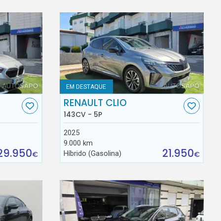
EM DESTAQUE
RENAULT CLIO
143CV - 5P
2025
9.000 km
29.950
21.950
Híbrido (Gasolina)
€
€