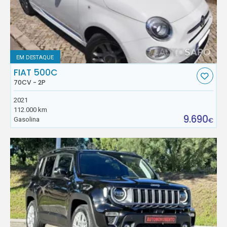
EM DESTAQUE
FIAT 500C
70CV - 2P
2021
112.000 km
9.690
Gasolina
€