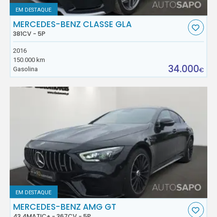
EM DESTAQUE
MERCEDES-BENZ CLASSE GLA
381CV - 5P
2016
150.000 km
34.000
Gasolina
€
EM DESTAQUE
MERCEDES-BENZ AMG GT
43 4MATIC+ - 367CV - 5P