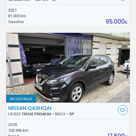
2021
81.000 km
95.000
Gasolina
€
EM DESTAQUE
NISSAN QASHQAI
1.5 DCI TEKNA PREMIUM - 110CV - 5P
2018
103.906 km