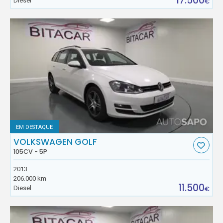
17.500
Diesel
€
EM DESTAQUE
VOLKSWAGEN GOLF
105CV - 5P
2013
206.000 km
11.500
Diesel
€