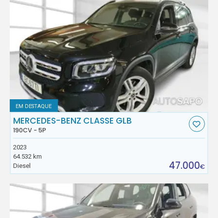
EM DESTAQUE
MERCEDES-BENZ CLASSE GLB
190CV - 5P
2023
64.532 km
47.000
Diesel
€