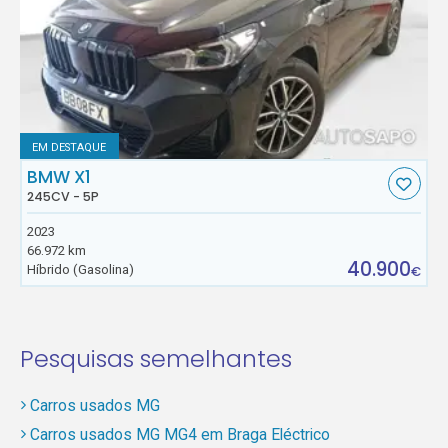
EM DESTAQUE
BMW X1
245CV - 5P
2023
66.972 km
40.900
Híbrido (Gasolina)
€
Pesquisas semelhantes
Carros usados MG
Carros usados MG MG4 em Braga Eléctrico