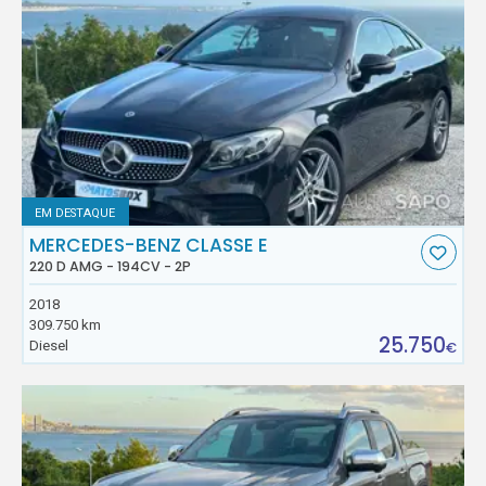
EM DESTAQUE
MERCEDES-BENZ CLASSE E
220 D AMG - 194CV - 2P
2018
309.750 km
25.750
Diesel
€