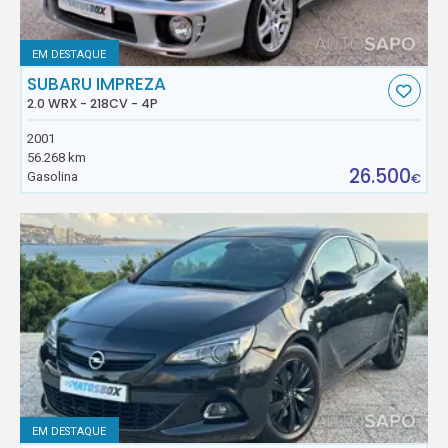
EM DESTAQUE
SUBARU IMPREZA
2.0 WRX - 218CV - 4P
2001
56.268 km
26.500
Gasolina
€
EM DESTAQUE