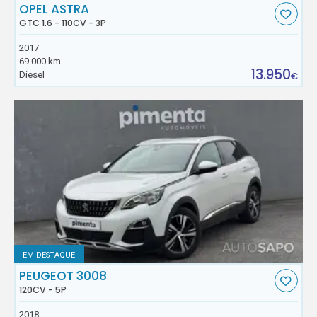
OPEL ASTRA
GTC 1.6 - 110CV - 3P
2017
69.000 km
13.950
Diesel
€
EM DESTAQUE
PEUGEOT 3008
120CV - 5P
2018