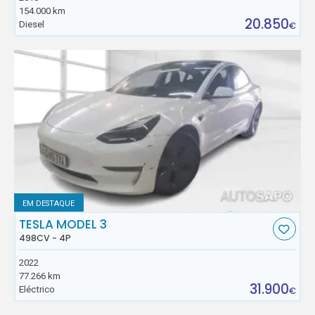
154.000 km
20.850
Diesel
€
EM DESTAQUE
TESLA MODEL 3
498CV - 4P
2022
77.266 km
31.900
Eléctrico
€