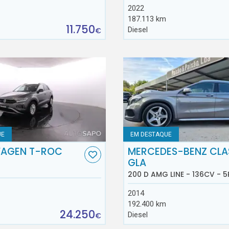
2022
187.113 km
11.750
Diesel
€
UE
EM DESTAQUE
AGEN T-ROC
MERCEDES-BENZ CLA
GLA
200 D AMG LINE - 136CV - 5
2014
192.400 km
24.250
Diesel
€