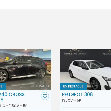
UE
EM DESTAQUE
V40 CROSS
PEUGEOT 308
RY
130CV - 5P
TIC - 115CV - 5P