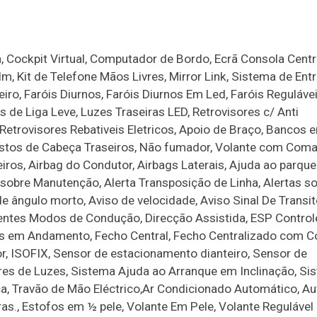
, Cockpit Virtual, Computador de Bordo, Ecrã Consola Centra
lm, Kit de Telefone Mãos Livres, Mirror Link, Sistema de En
iro, Faróis Diurnos, Faróis Diurnos Em Led, Faróis Reguláve
de Liga Leve, Luzes Traseiras LED, Retrovisores c/ Anti
Retrovisores Rebativeis Eletricos, Apoio de Braço, Bancos 
ncostos de Cabeça Traseiros, Não fumador, Volante com Com
iros, Airbag do Condutor, Airbags Laterais, Ajuda ao parqu
 sobre Manutenção, Alerta Transposição de Linha, Alertas so
 ângulo morto, Aviso de velocidade, Aviso Sinal De Transit
erentes Modos de Condução, Direcção Assistida, ESP Control
tas em Andamento, Fecho Central, Fecho Centralizado com 
r, ISOFIX, Sensor de estacionamento dianteiro, Sensor de
res de Luzes, Sistema Ajuda ao Arranque em Inclinação, Si
ica, Travão de Mão Eléctrico,Ar Condicionado Automático, Au
Tras., Estofos em ½ pele, Volante Em Pele, Volante Regulável