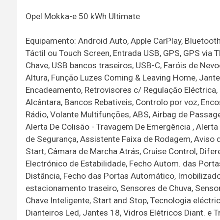
Opel Mokka-e 50 kWh Ultimate
Equipamento: Android Auto, Apple CarPlay, Bluetooth
Táctil ou Touch Screen, Entrada USB, GPS, GPS via T
Chave, USB bancos traseiros, USB-C, Faróis de Nevoe
Altura, Função Luzes Coming & Leaving Home, Jantes 
Encadeamento, Retrovisores c/ Regulação Eléctrica, 
Alcântara, Bancos Rebativeis, Controlo por voz, E
Rádio, Volante Multifunções, ABS, Airbag de Passage
Alerta De Colisão - Travagem De Emergência , Alerta
de Segurança, Assistente Faixa de Rodagem, Aviso de
Start, Câmara de Marcha Atrás, Cruise Control, Dif
Electrónico de Estabilidade, Fecho Autom. das Por
Distância, Fecho das Portas Automático, Imobilizado
estacionamento traseiro, Sensores de Chuva, Senso
Chave Inteligente, Start and Stop, Tecnologia eléctr
Dianteiros Led, Jantes 18, Vidros Elétricos Diant. e 