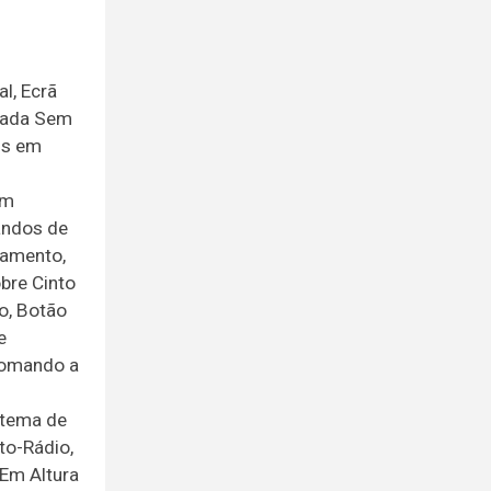
l, Ecrã
trada Sem
is em
em
andos de
eamento,
bre Cinto
o, Botão
e
Comando a
stema de
to-Rádio,
 Em Altura