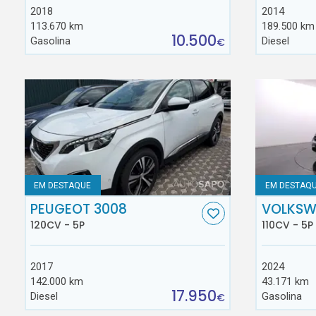
2018
2014
113.670 km
189.500 km
10.500
Gasolina
Diesel
€
EM DESTAQUE
EM DESTAQ
PEUGEOT 3008
VOLKSW
120CV - 5P
110CV - 5P
2017
2024
142.000 km
43.171 km
17.950
Diesel
Gasolina
€