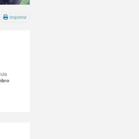
Imprimir
cula
mbro