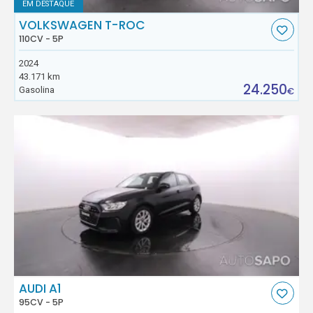
EM DESTAQUE
VOLKSWAGEN T-ROC
110CV - 5P
2024
43.171 km
24.250
Gasolina
€
AUDI A1
95CV - 5P