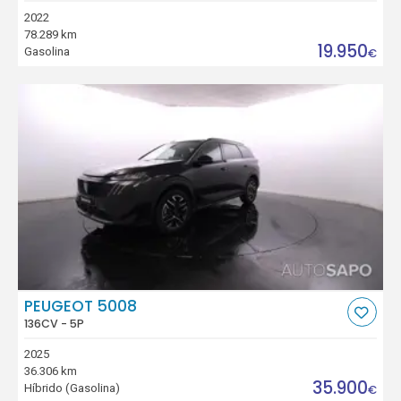
2022
78.289 km
19.950
Gasolina
€
PEUGEOT 5008
136CV - 5P
2025
36.306 km
35.900
Híbrido (Gasolina)
€