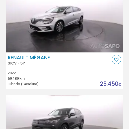
RENAULT MÉGANE
91CV - 5P
2022
69.189 km
25.450
Híbrido (Gasolina)
€