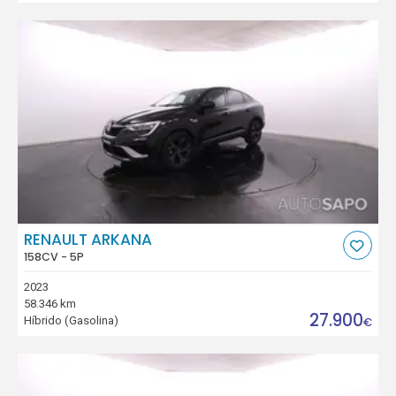
RENAULT ARKANA
158CV - 5P
2023
58.346 km
27.900
Híbrido (Gasolina)
€