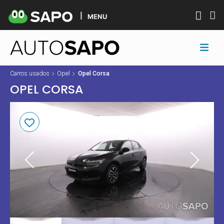
MENU
Carros usados
Opel
Opel Corsa
OPEL CORSA