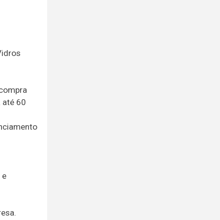
Vidros
 compra
 até 60
anciamento
 e
resa.