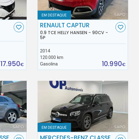
EM DESTAQUE
RENAULT CAPTUR
0.9 TCE HELLY HANSEN - 90CV -
5P
2014
120.000 km
17.950
10.990
Gasolina
€
€
EM DESTAQUE
SSE
MERCEDES-BENZ CLASSE