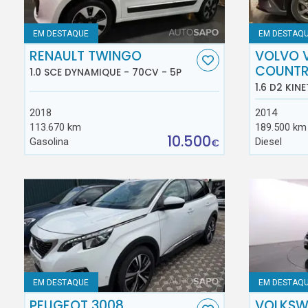
EM DESTAQUE
EM DESTAQ
RENAULT TWINGO
VOLVO 
COUNT
1.0 SCE DYNAMIQUE - 70CV - 5P
1.6 D2 KINE
2018
2014
113.670 km
189.500 km
10.500
Gasolina
Diesel
€
EM DESTAQUE
EM DESTAQ
PEUGEOT 3008
VOLKSW