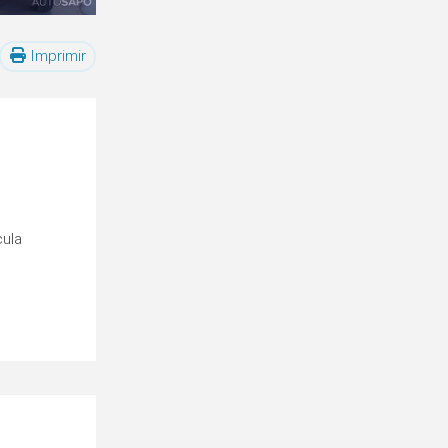
Imprimir
cula
o