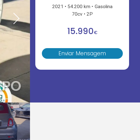
2021
54.200 km
Gasolina
70cv
2P
15.990
€
Enviar Mensagem