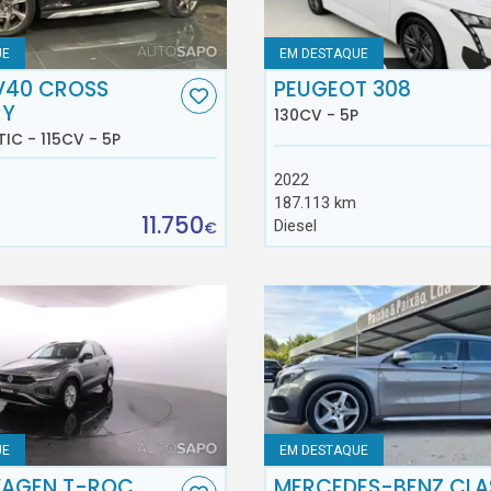
UE
EM DESTAQUE
V40 CROSS
PEUGEOT 308
RY
130CV - 5P
TIC - 115CV - 5P
2022
187.113 km
11.750
Diesel
€
UE
EM DESTAQUE
AGEN T-ROC
MERCEDES-BENZ CLA