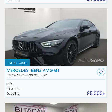
EM DESTAQUE
MERCEDES-BENZ AMG GT
43 4MATIC+ - 367CV - 5P
2021
81.000 km
95.000
Gasolina
€