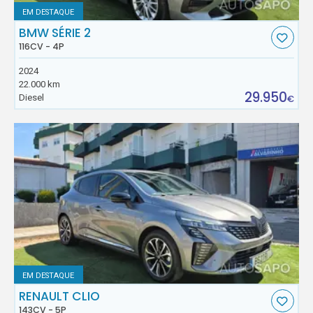
EM DESTAQUE
BMW SÉRIE 2
116CV - 4P
2024
22.000 km
29.950
Diesel
€
EM DESTAQUE
RENAULT CLIO
143CV - 5P