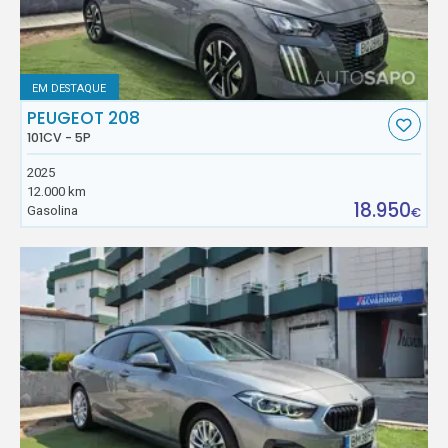
EM DESTAQUE
PEUGEOT 208
101CV - 5P
2025
12.000 km
18.950
Gasolina
€