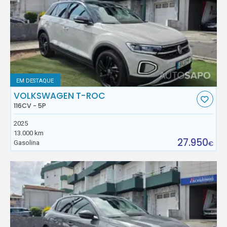
EM DESTAQUE
VOLKSWAGEN T-ROC
116CV - 5P
2025
13.000 km
27.950
Gasolina
€