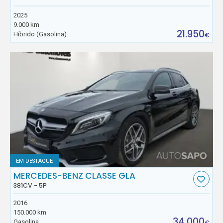
2025
9.000 km
21.950
Híbrido (Gasolina)
€
EM DESTAQUE
MERCEDES-BENZ CLASSE GLA
381CV - 5P
2016
150.000 km
34.000
Gasolina
€