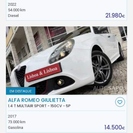
2022
54.000 km
21.980
Diesel
€
EM DESTAQUE
ALFA ROMEO GIULIETTA
1.4 T MULTIAIR SPORT - 150CV - 5P
2017
73.000 km
14.500
Gasolina
€