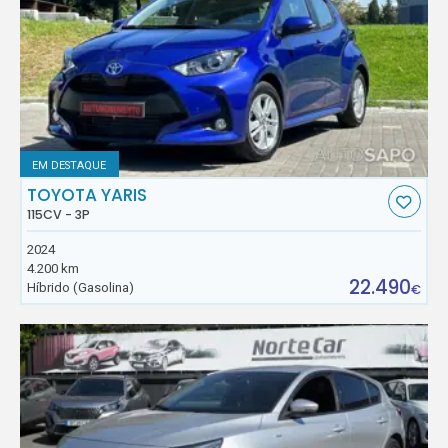
EM DESTAQUE
TOYOTA YARIS
115CV - 3P
2024
4.200 km
22.490
Híbrido (Gasolina)
€