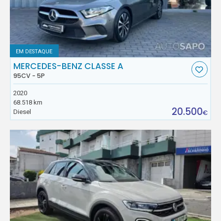
EM DESTAQUE
MERCEDES-BENZ CLASSE A
95CV - 5P
2020
68.518 km
20.500
Diesel
€