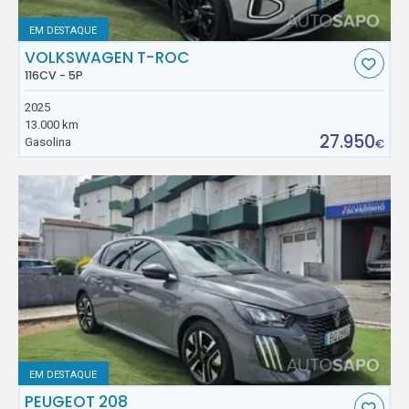
EM DESTAQUE
VOLKSWAGEN T-ROC
116CV - 5P
2025
13.000 km
27.950
Gasolina
€
EM DESTAQUE
PEUGEOT 208