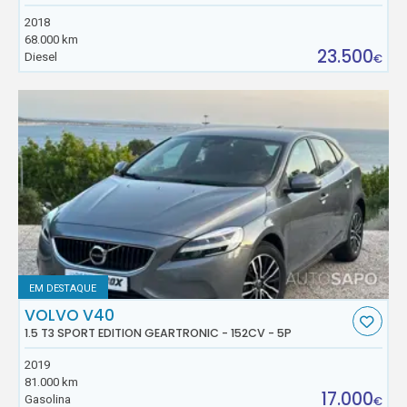
2018
68.000 km
23.500
Diesel
€
EM DESTAQUE
VOLVO V40
1.5 T3 SPORT EDITION GEARTRONIC - 152CV - 5P
2019
81.000 km
17.000
Gasolina
€