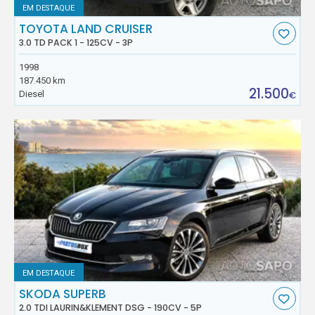
EM DESTAQUE
TOYOTA LAND CRUISER
3.0 TD PACK 1 - 125CV - 3P
1998
187.450 km
21.500
Diesel
€
EM DESTAQUE
SKODA SUPERB
2.0 TDI LAURIN&KLEMENT DSG - 190CV - 5P