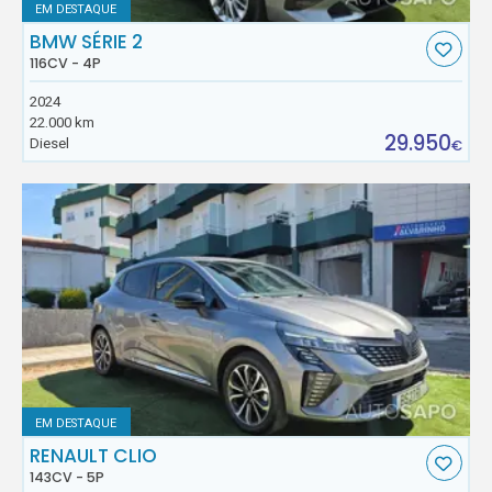
EM DESTAQUE
BMW SÉRIE 2
116CV - 4P
2024
22.000 km
29.950
Diesel
€
EM DESTAQUE
RENAULT CLIO
143CV - 5P