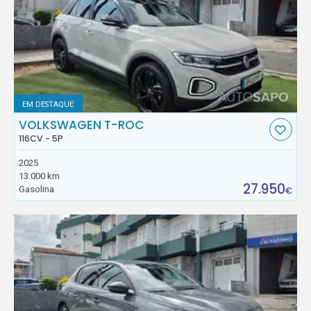
EM DESTAQUE
VOLKSWAGEN T-ROC
116CV - 5P
2025
13.000 km
27.950
Gasolina
€