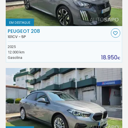
EM DESTAQUE
PEUGEOT 208
101CV - 5P
2025
12.000 km
18.950
Gasolina
€