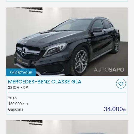
EM DESTAQUE
MERCEDES-BENZ CLASSE GLA
381CV - 5P
2016
150.000 km
34.000
Gasolina
€