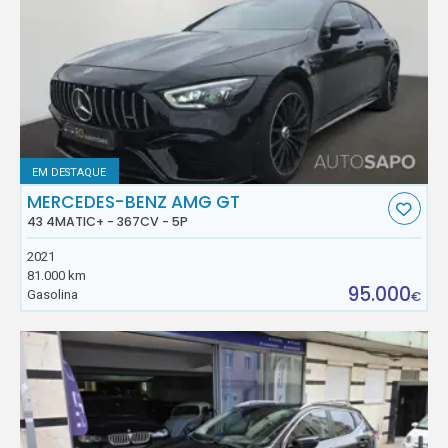
EM DESTAQUE
MERCEDES-BENZ AMG GT
43 4MATIC+ - 367CV - 5P
2021
81.000 km
95.000
Gasolina
€