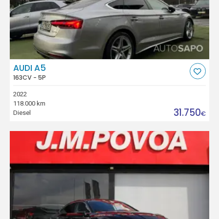
AUDI A5
163CV - 5P
2022
118.000 km
31.750
Diesel
€