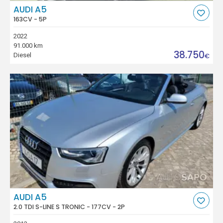
AUDI A5
163CV - 5P
2022
91.000 km
38.750
Diesel
€
AUDI A5
2.0 TDI S-LINE S TRONIC - 177CV - 2P