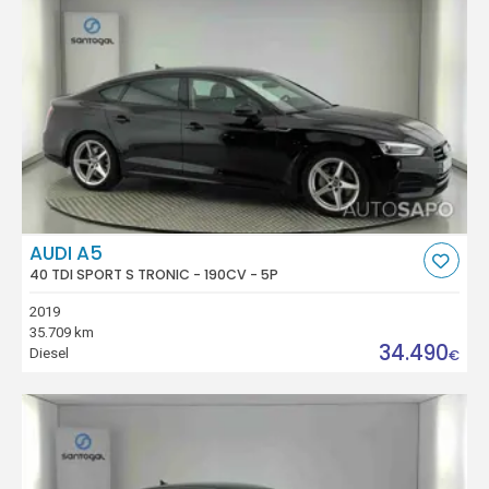
AUDI A5
40 TDI SPORT S TRONIC - 190CV - 5P
2019
35.709 km
34.490
Diesel
€