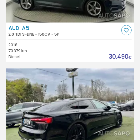
AUDI A5
2.0 TDI S-LINE - 150CV - 5P
2018
70.379 km
30.490
Diesel
€