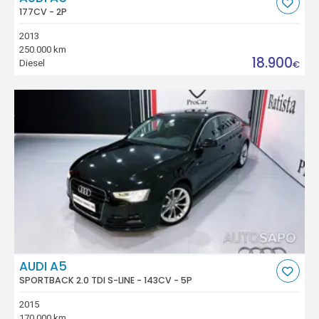
177CV - 2P
2013
250.000 km
18.900
Diesel
€
AUDI A5
SPORTBACK 2.0 TDI S-LINE - 143CV - 5P
2015
170.000 km