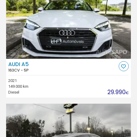
AUDI A5
163CV - 5P
2021
149.000 km
29.990
Diesel
€