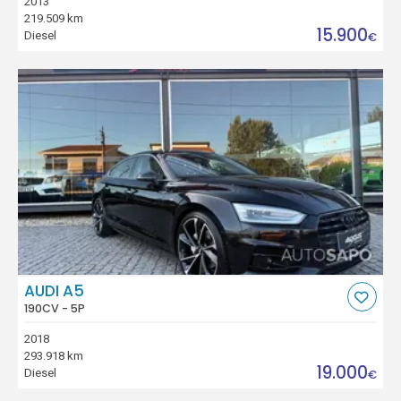
2013
219.509 km
15.900
Diesel
€
AUDI A5
190CV - 5P
2018
293.918 km
19.000
Diesel
€