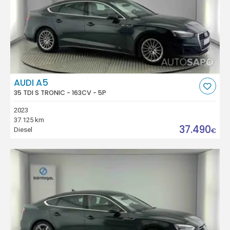
AUDI A5
35 TDI S TRONIC - 163CV - 5P
2023
37.125 km
37.490
Diesel
€