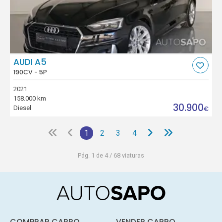
AUDI A5
190CV - 5P
2021
158.000 km
30.900
Diesel
€
1
2
3
4
Pág. 1 de 4 / 68 viaturas
COMPRAR CARRO
VENDER CARRO