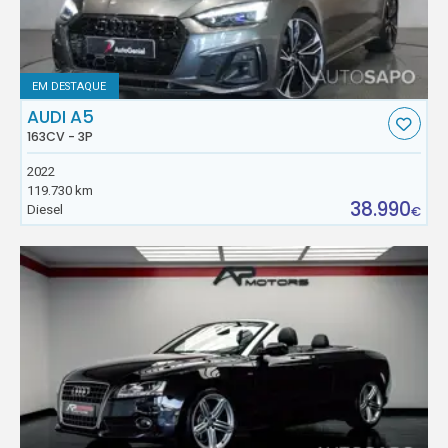
EM DESTAQUE
AUDI A5
163CV - 3P
2022
119.730 km
38.990
Diesel
€