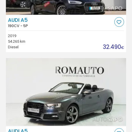
AUDI A5
190CV - 5P
2019
54.265 km
32.490
Diesel
€
AUDI A5