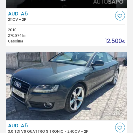
AUDI A5
211CV - 2P
2010
270.874 km
12.500
Gasolina
€
AUDI A5
3.0 TDI V6 QUATTRO S TRONIC - 240CV - 2P