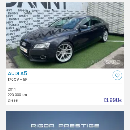
AUDI A5
170CV - 5P
2011
223.000 km
13.990
Diesel
€