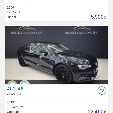
2009
228.198 km
15.900
Diesel
€
AUDI A5
211CV - 2P
2013
157.412 km
22.450
Gasolina
€