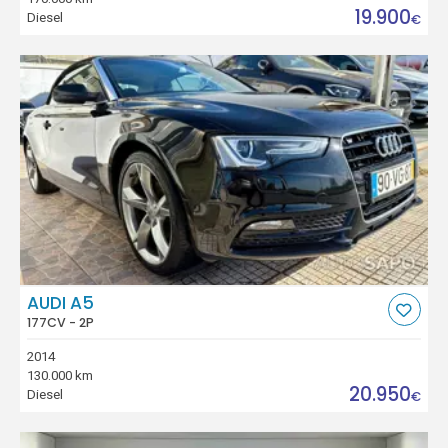
19.900
Diesel
€
AUDI A5
177CV - 2P
2014
130.000 km
20.950
Diesel
€