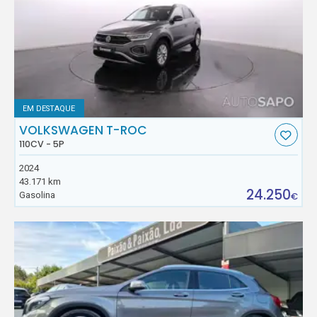
EM DESTAQUE
VOLKSWAGEN T-ROC
110CV - 5P
2024
43.171 km
24.250
Gasolina
€