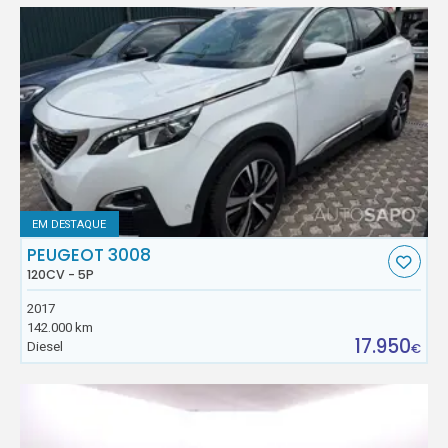
EM DESTAQUE
PEUGEOT 3008
120CV - 5P
2017
142.000 km
17.950
Diesel
€