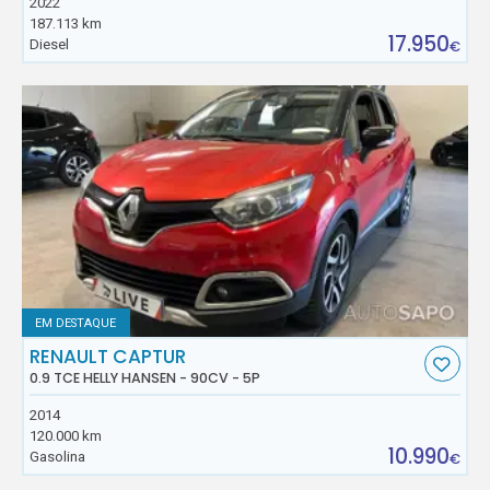
2022
187.113 km
17.950
Diesel
€
EM DESTAQUE
RENAULT CAPTUR
0.9 TCE HELLY HANSEN - 90CV - 5P
2014
120.000 km
10.990
Gasolina
€