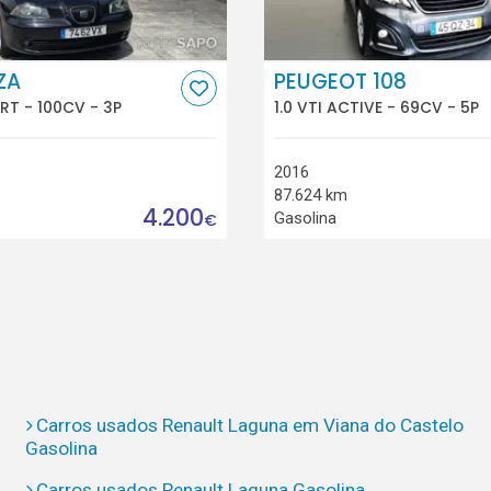
ZA
PEUGEOT 108
ORT - 100CV - 3P
1.0 VTI ACTIVE - 69CV - 5P
2016
87.624 km
4.200
Gasolina
€
Carros usados Renault Laguna em Viana do Castelo
Gasolina
Carros usados Renault Laguna Gasolina