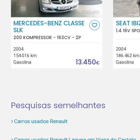
MERCEDES-BENZ CLASSE
SEAT IBI
SLK
1.4 16V SP
200 KOMPRESSOR - 163CV - 2P
2004
2004
154.016 km
186.462 km
13.450
Gasolina
Gasolina
€
Pesquisas semelhantes
Carros usados Renault
Carros usados Renault Laguna em Viana do Castelo