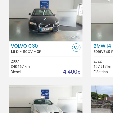
VOLVO C30
BMW I4
1.6 D - 110CV - 3P
EDRIVE40 
2007
2022
348.167 km
107.917 km
4.400
Diesel
Eléctrico
€