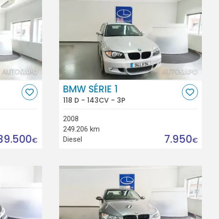
BMW SÉRIE 1
118 D - 143CV - 3P
2008
249.206 km
39.500
7.950
Diesel
€
€