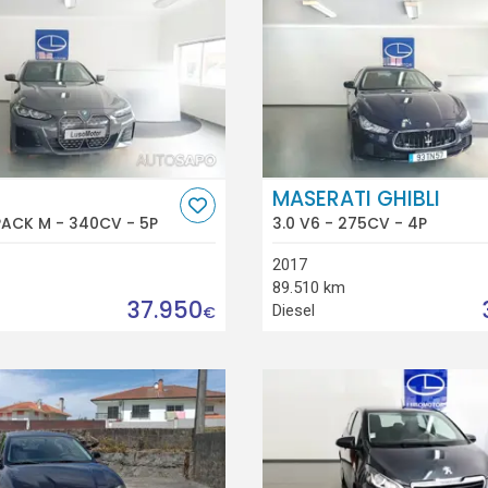
MASERATI GHIBLI
PACK M - 340CV - 5P
3.0 V6 - 275CV - 4P
2017
89.510 km
37.950
Diesel
€