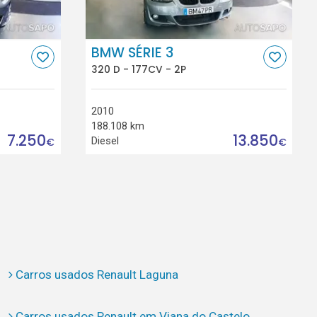
BMW SÉRIE 3
320 D - 177CV - 2P
2010
188.108 km
7.250
13.850
Diesel
€
€
Carros usados Renault Laguna
Carros usados Renault em Viana do Castelo