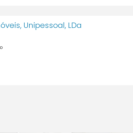
veis, Unipessoal, LDa
lo