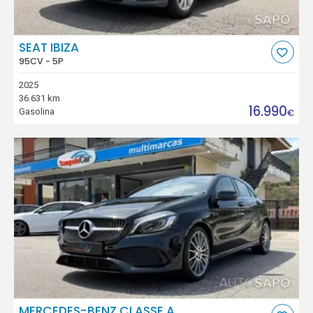
SEAT IBIZA
95CV - 5P
2025
36.631 km
16.990
Gasolina
€
MERCEDES-BENZ CLASSE A