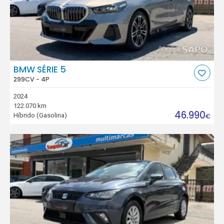
BMW SÉRIE 5
299CV - 4P
2024
122.070 km
46.990
Híbrido (Gasolina)
€