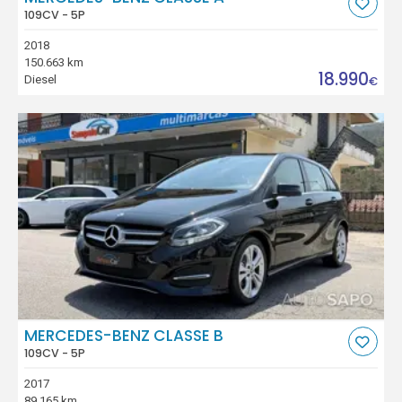
109CV - 5P
2018
150.663 km
18.990
Diesel
€
MERCEDES-BENZ CLASSE B
109CV - 5P
2017
89.165 km