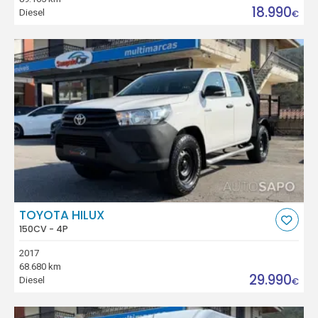
18.990
Diesel
€
TOYOTA HILUX
150CV - 4P
2017
68.680 km
29.990
Diesel
€