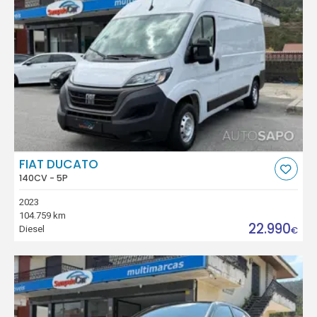
FIAT DUCATO
140CV - 5P
2023
104.759 km
22.990
Diesel
€