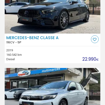
MERCEDES-BENZ CLASSE A
116CV - 5P
2019
160.542 km
22.990
Diesel
€