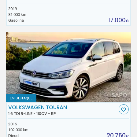
2019
81.000 km
17.000
Gasolina
€
EM DESTAQUE
VOLKSWAGEN TOURAN
1.6 TDI R-LINE - 110CV - 5P
2016
102.000 km
20.750
Diesel
€