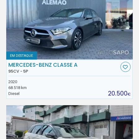
EM DESTAQUE
MERCEDES-BENZ CLASSE A
95CV - 5P
2020
68.518 km
20.500
Diesel
€