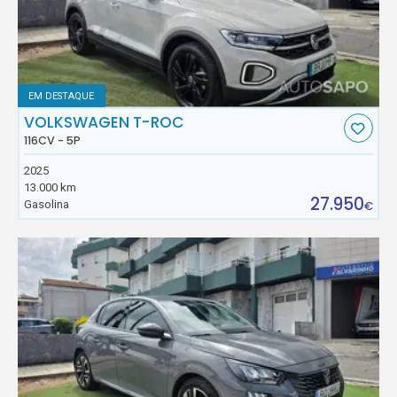
EM DESTAQUE
VOLKSWAGEN T-ROC
116CV - 5P
2025
13.000 km
27.950
Gasolina
€