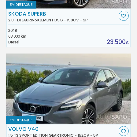
EM DESTAQUE
SKODA SUPERB
2.0 TDI LAURIN&KLEMENT DSG - 190CV - 5P
2018
68.000 km
23.500
Diesel
€
EM DESTAQUE
VOLVO V40
1.5 T3 SPORT EDITION GEARTRONIC - 152CV - 5P