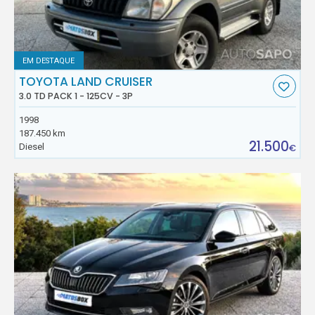
EM DESTAQUE
TOYOTA LAND CRUISER
3.0 TD PACK 1 - 125CV - 3P
1998
187.450 km
21.500
Diesel
€