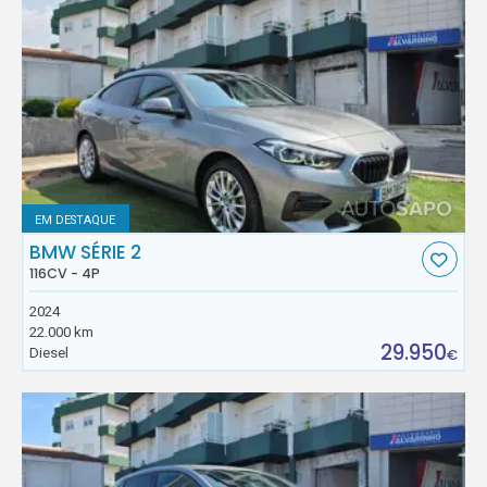
EM DESTAQUE
BMW SÉRIE 2
116CV - 4P
2024
22.000 km
29.950
Diesel
€