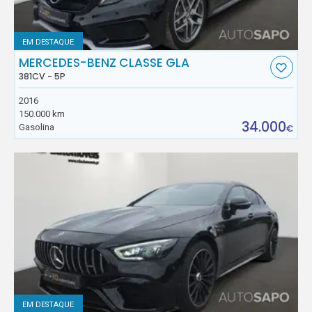
EM DESTAQUE
MERCEDES-BENZ CLASSE GLA
381CV - 5P
2016
150.000 km
34.000
Gasolina
€
EM DESTAQUE