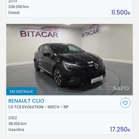
2013
206.000 km
11.500
Diesel
€
EM DESTAQUE
RENAULT CLIO
1.0 TCE EVOLUTION - 100CV - 5P
2022
58.000 km
17.250
Gasolina
€