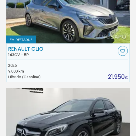
EM DESTAQUE
RENAULT CLIO
143CV - 5P
2025
9.000 km
21.950
Híbrido (Gasolina)
€