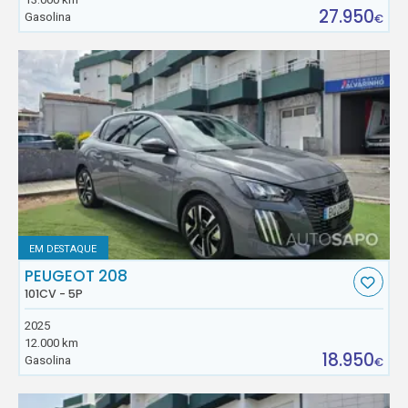
27.950
Gasolina
€
EM DESTAQUE
PEUGEOT 208
101CV - 5P
2025
12.000 km
18.950
Gasolina
€