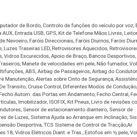
utador de Bordo, Controlo de funções do veículo por voz, 
a AUX, Entrada USB, GPS, Kit de Telefone Mãos Livres, Leito
 Nevoeiro, Faróis Direccionais, Faróis Diurnos, Faróis Diu
e, Luzes Traseiras LED, Retrovisores Aquecidos, Retrovisore
cos, Vidros Escurecidos, Apoio de Braço, Bancos Desportivos
 Traseiros, Manete de velocidades em pele, Não fumador, V
tifunções, ABS, Airbag de Passageiros, Airbag do Condutor
re Manutenção, Alertas sobre Cinto de Segurança, Assistênc
De Transito, Cruise Control, Diferentes Modos de Condução
e, Fecho Autom. das Portas em Andamento, Fecho Central, F
ículas, Imobilizador, ISOFIX, Kit Pneus, Livro de revisões c
ndutores, Sensor de estacionamento dianteiro, Sensor de
res de Luzes, Sistema Ajuda ao Arranque em Inclinação, Si
pensão Desportiva, TCS Sistema de Control de Tracção,Ar
s 18, Vidros Elétricos Diant. e Tras., Estofos em ½ pele, V