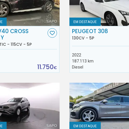
UE
EM DESTAQUE
V40 CROSS
PEUGEOT 308
RY
130CV - 5P
TIC - 115CV - 5P
2022
187.113 km
11.750
Diesel
€
UE
EM DESTAQUE