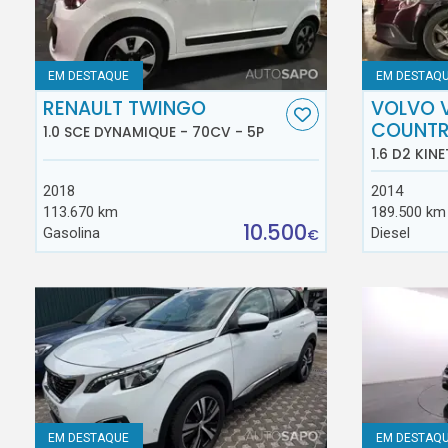
EM DESTAQUE
EM DESTAQ
RENAULT TWINGO
VOLVO 
COUNT
1.0 SCE DYNAMIQUE - 70CV - 5P
1.6 D2 KINE
2018
2014
113.670 km
189.500 km
10.500
Gasolina
Diesel
€
EM DESTAQUE
EM DESTAQ