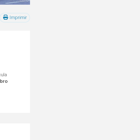
Imprimir
cula
mbro