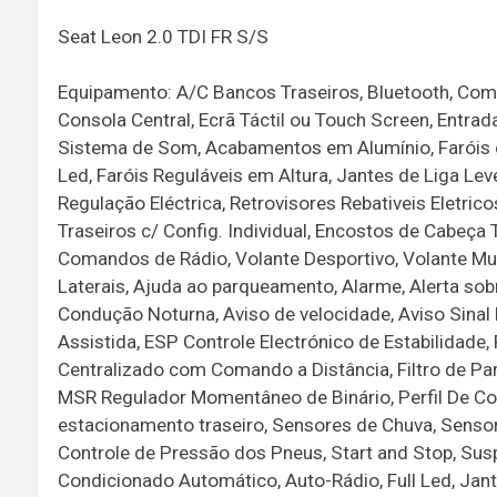
Seat Leon 2.0 TDI FR S/S
Equipamento: A/C Bancos Traseiros, Bluetooth, Comp
Consola Central, Ecrã Táctil ou Touch Screen, Entrad
Sistema de Som, Acabamentos em Alumínio, Faróis de
Led, Faróis Reguláveis em Altura, Jantes de Liga Lev
Regulação Eléctrica, Retrovisores Rebativeis Eletri
Traseiros c/ Config. Individual, Encostos de Cabeça
Comandos de Rádio, Volante Desportivo, Volante Mul
Laterais, Ajuda ao parqueamento, Alarme, Alerta sob
Condução Noturna, Aviso de velocidade, Aviso Sinal 
Assistida, ESP Controle Electrónico de Estabilidad
Centralizado com Comando a Distância, Filtro de Part
MSR Regulador Momentâneo de Binário, Perfil De Co
estacionamento traseiro, Sensores de Chuva, Senso
Controle de Pressão dos Pneus, Start and Stop, Sus
Condicionado Automático, Auto-Rádio, Full Led, Jante