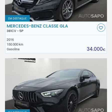
EM DESTAQUE
MERCEDES-BENZ CLASSE GLA
381CV - 5P
2016
150.000 km
34.000
Gasolina
€