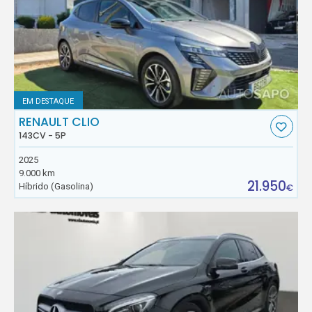
EM DESTAQUE
RENAULT CLIO
143CV - 5P
2025
9.000 km
21.950
Híbrido (Gasolina)
€