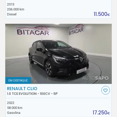
2013
206.000 km
11.500
Diesel
€
EM DESTAQUE
RENAULT CLIO
1.0 TCE EVOLUTION - 100CV - 5P
2022
58.000 km
17.250
Gasolina
€