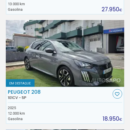
13.000 km
27.950
Gasolina
€
EM DESTAQUE
PEUGEOT 208
101CV - 5P
2025
12.000 km
18.950
Gasolina
€