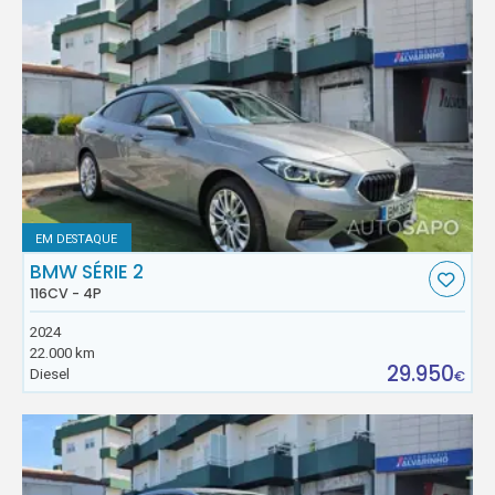
EM DESTAQUE
BMW SÉRIE 2
116CV - 4P
2024
22.000 km
29.950
Diesel
€