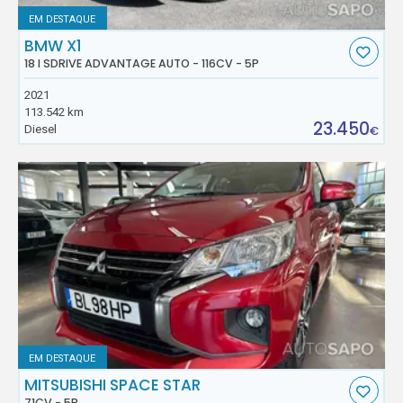
EM DESTAQUE
BMW X1
18 I SDRIVE ADVANTAGE AUTO - 116CV - 5P
2021
113.542 km
23.450
Diesel
€
EM DESTAQUE
MITSUBISHI SPACE STAR
71CV - 5P