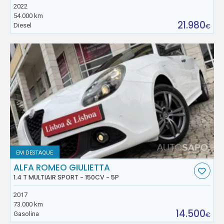
2022
54.000 km
21.980
Diesel
€
EM DESTAQUE
ALFA ROMEO GIULIETTA
1.4 T MULTIAIR SPORT - 150CV - 5P
2017
73.000 km
14.500
Gasolina
€