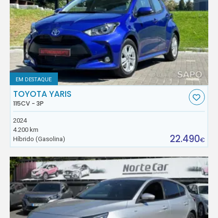
EM DESTAQUE
TOYOTA YARIS
115CV - 3P
2024
4.200 km
22.490
Híbrido (Gasolina)
€