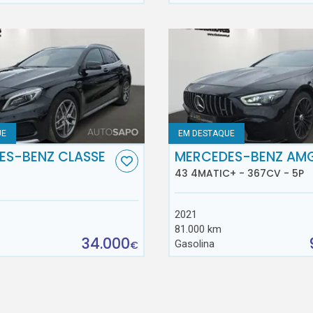
UE
EM DESTAQUE
ES-BENZ CLASSE
MERCEDES-BENZ AM
43 4MATIC+ - 367CV - 5P
2021
81.000 km
34.000
Gasolina
€