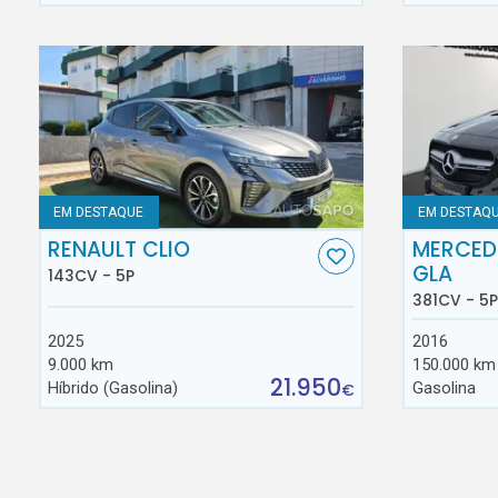
EM DESTAQUE
EM DESTAQ
RENAULT CLIO
MERCED
GLA
143CV - 5P
381CV - 5P
2025
2016
9.000 km
150.000 km
21.950
Híbrido (Gasolina)
Gasolina
€