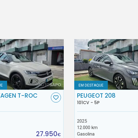
UE
EM DESTAQUE
AGEN T-ROC
PEUGEOT 208
101CV - 5P
2025
12.000 km
27.950
Gasolina
€