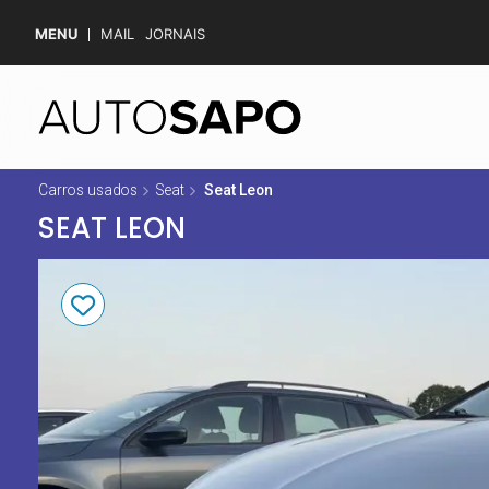
MENU
MAIL
JORNAIS
Carros usados
Seat
Seat Leon
SEAT LEON