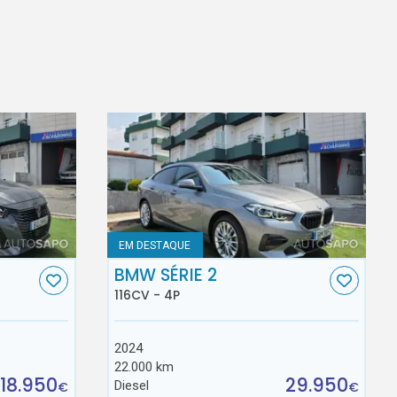
EM DESTAQUE
BMW SÉRIE 2
116CV - 4P
2024
22.000 km
18.950
29.950
Diesel
€
€