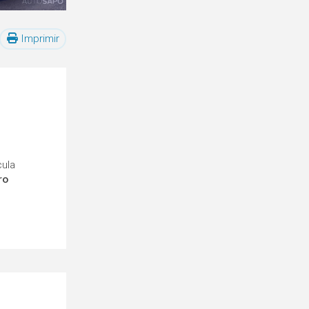
Imprimir
cula
ro