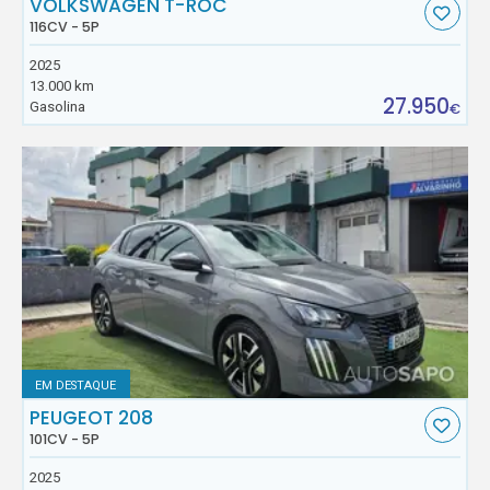
VOLKSWAGEN T-ROC
116CV - 5P
2025
13.000 km
27.950
Gasolina
€
EM DESTAQUE
PEUGEOT 208
101CV - 5P
2025