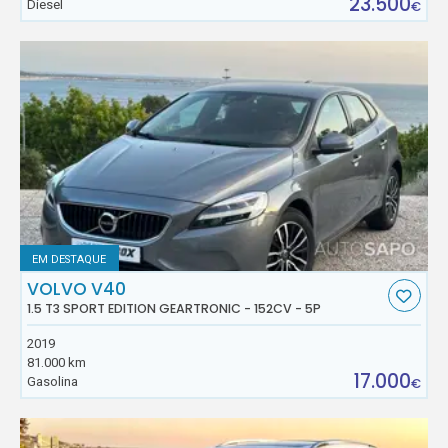
23.500
Diesel
€
EM DESTAQUE
VOLVO V40
1.5 T3 SPORT EDITION GEARTRONIC - 152CV - 5P
2019
81.000 km
17.000
Gasolina
€