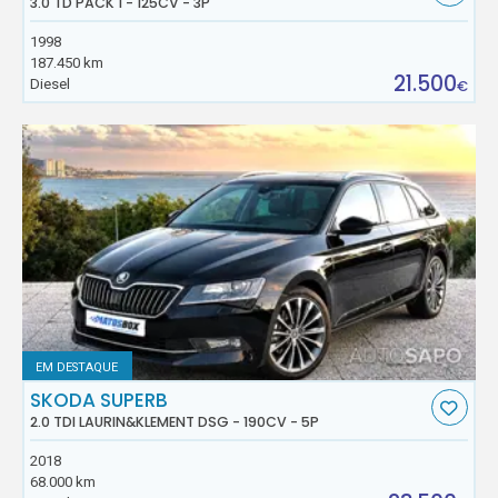
3.0 TD PACK 1 - 125CV - 3P
1998
187.450 km
21.500
Diesel
€
EM DESTAQUE
SKODA SUPERB
2.0 TDI LAURIN&KLEMENT DSG - 190CV - 5P
2018
68.000 km