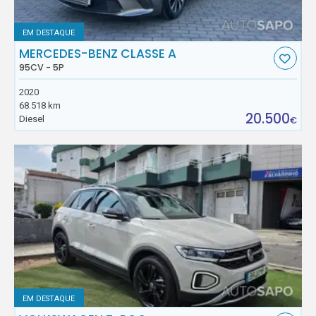
EM DESTAQUE
MERCEDES-BENZ CLASSE A
95CV - 5P
2020
68.518 km
20.500
Diesel
€
EM DESTAQUE