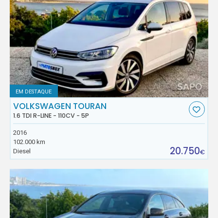
EM DESTAQUE
VOLKSWAGEN TOURAN
1.6 TDI R-LINE - 110CV - 5P
2016
102.000 km
20.750
Diesel
€