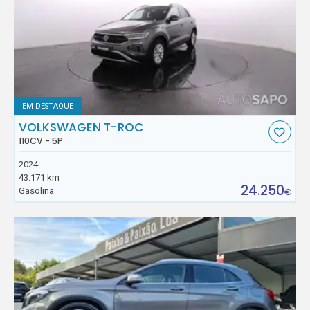
EM DESTAQUE
VOLKSWAGEN T-ROC
110CV - 5P
2024
43.171 km
24.250
Gasolina
€