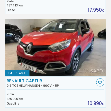
2022
187.113 km
17.950
Diesel
€
EM DESTAQUE
RENAULT CAPTUR
0.9 TCE HELLY HANSEN - 90CV - 5P
2014
120.000 km
10.990
Gasolina
€