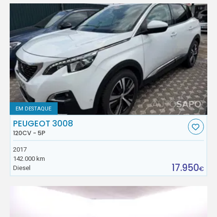
EM DESTAQUE
PEUGEOT 3008
120CV - 5P
2017
142.000 km
17.950
Diesel
€