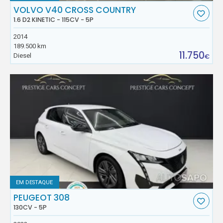
VOLVO V40 CROSS COUNTRY
1.6 D2 KINETIC - 115CV - 5P
2014
189.500 km
11.750
Diesel
€
EM DESTAQUE
PEUGEOT 308
130CV - 5P