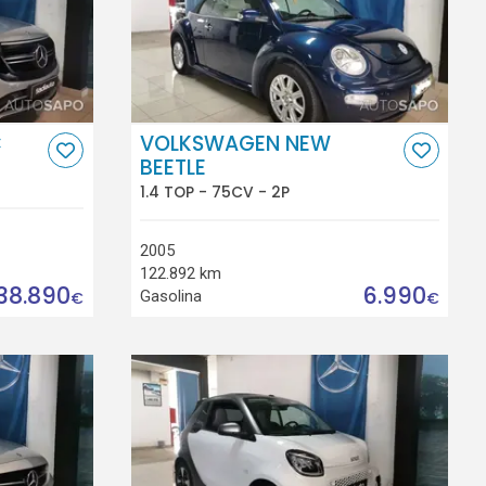
C
VOLKSWAGEN NEW
BEETLE
1.4 TOP - 75CV - 2P
2005
122.892 km
38.890
6.990
Gasolina
€
€