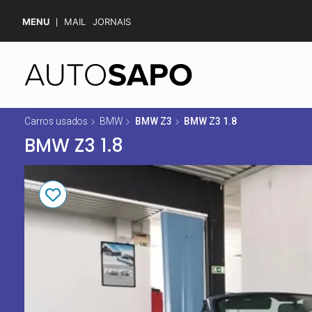
MENU
MAIL
JORNAIS
Carros usados
BMW
BMW Z3
BMW Z3 1.8
BMW Z3 1.8