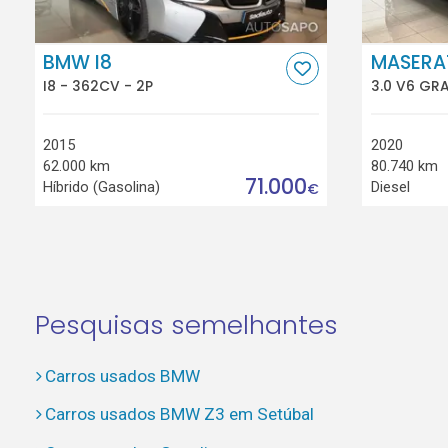
BMW I8
MASERAT
I8 - 362CV - 2P
3.0 V6 GR
2015
2020
62.000 km
80.740 km
71.000
Híbrido (Gasolina)
Diesel
€
Pesquisas semelhantes
Carros usados BMW
Carros usados BMW Z3 em Setúbal