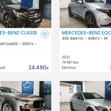
ES-BENZ CLASSE
MERCEDES-BENZ EQ
400 4MATIC - 408CV - 5P
ANTGARDE - 306CV -
2022
79.987 km
24.490
sel)
Eléctrico
€