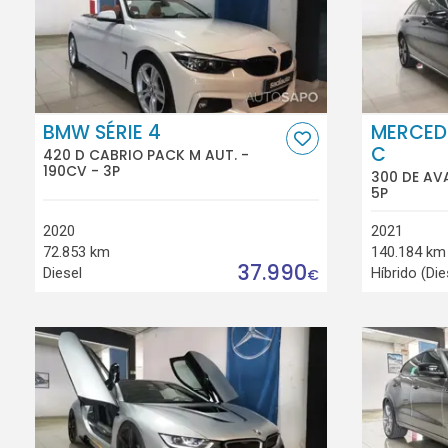
BMW SÉRIE 4
MERCED
C
420 D CABRIO PACK M AUT. -
190CV - 3P
300 DE AV
5P
2020
2021
72.853 km
140.184 km
37.990
Diesel
Híbrido (Die
€