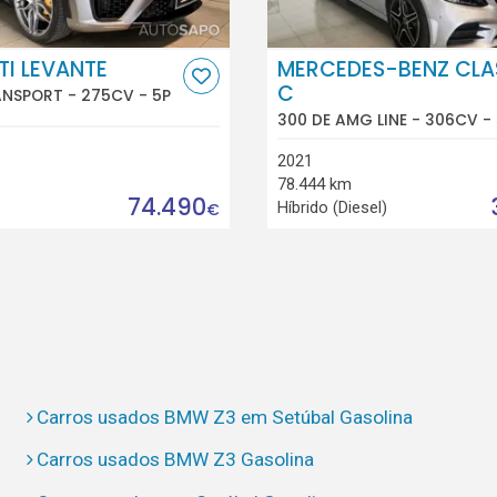
I LEVANTE
MERCEDES-BENZ CLA
C
ANSPORT - 275CV - 5P
300 DE AMG LINE - 306CV -
2021
78.444 km
74.490
Híbrido (Diesel)
€
Carros usados BMW Z3 em Setúbal Gasolina
Carros usados BMW Z3 Gasolina