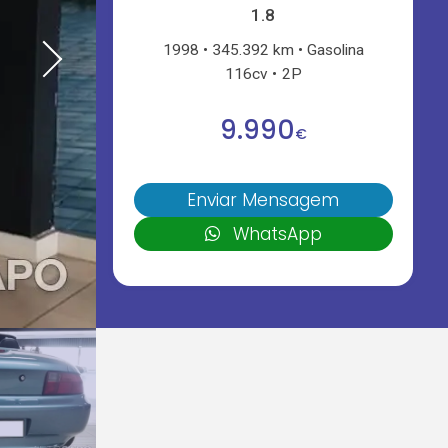
1.8
1998
345.392 km
Gasolina
116cv
2P
9.990
€
Enviar Mensagem
WhatsApp