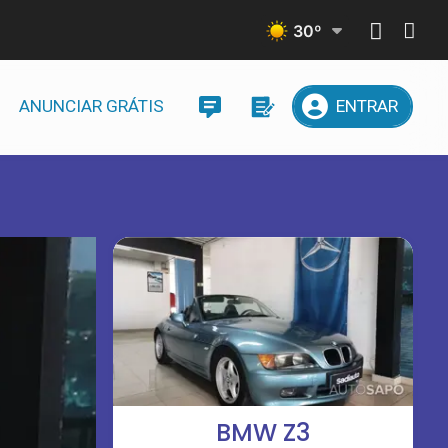
30
º
ANUNCIAR GRÁTIS
ENTRAR
BMW Z3