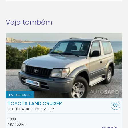
Veja também
EM DESTAQUE
TOYOTA LAND CRUISER
3.0 TD PACK 1 - 125CV - 3P
1998
187.450 km