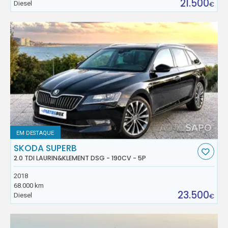
21.500
Diesel
€
EM DESTAQUE
SKODA SUPERB
2.0 TDI LAURIN&KLEMENT DSG - 190CV - 5P
2018
68.000 km
23.500
Diesel
€