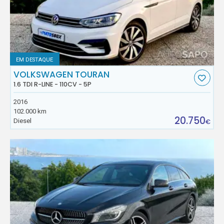
EM DESTAQUE
VOLKSWAGEN TOURAN
1.6 TDI R-LINE - 110CV - 5P
2016
102.000 km
20.750
Diesel
€