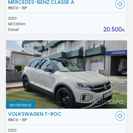
MERCEDES-BENZ CLASSE A
95CV - 5P
2020
68.518 km
20.500
Diesel
€
EM DESTAQUE
VOLKSWAGEN T-ROC
116CV - 5P
2025