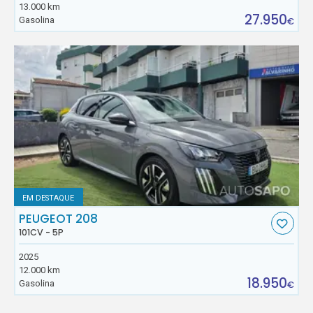
13.000 km
27.950
Gasolina
€
EM DESTAQUE
PEUGEOT 208
101CV - 5P
2025
12.000 km
18.950
Gasolina
€