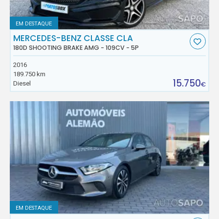
EM DESTAQUE
MERCEDES-BENZ CLASSE CLA
180D SHOOTING BRAKE AMG - 109CV - 5P
2016
189.750 km
15.750
Diesel
€
EM DESTAQUE