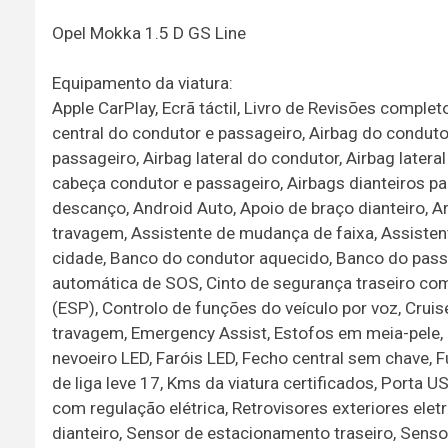
Opel Mokka 1.5 D GS Line
Equipamento da viatura:
Apple CarPlay, Ecrã táctil, Livro de Revisões comple
central do condutor e passageiro, Airbag do condutor
passageiro, Airbag lateral do condutor, Airbag later
cabeça condutor e passageiro, Airbags dianteiros par
descanço, Android Auto, Apoio de braço dianteiro, 
travagem, Assistente de mudança de faixa, Assiste
cidade, Banco do condutor aquecido, Banco do pas
automática de SOS, Cinto de segurança traseiro com
(ESP), Controlo de funções do veículo por voz, Cruise
travagem, Emergency Assist, Estofos em meia-pele, E
nevoeiro LED, Faróis LED, Fecho central sem chave, F
de liga leve 17, Kms da viatura certificados, Porta U
com regulação elétrica, Retrovisores exteriores ele
dianteiro, Sensor de estacionamento traseiro, Senso