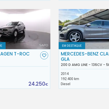
UE
EM DESTAQUE
AGEN T-ROC
MERCEDES-BENZ CLA
GLA
200 D AMG LINE - 136CV - 5
2014
192.400 km
24.250
Diesel
€