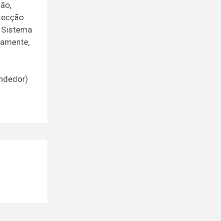
são,
otecção
, Sistema
icamente,
endedor)