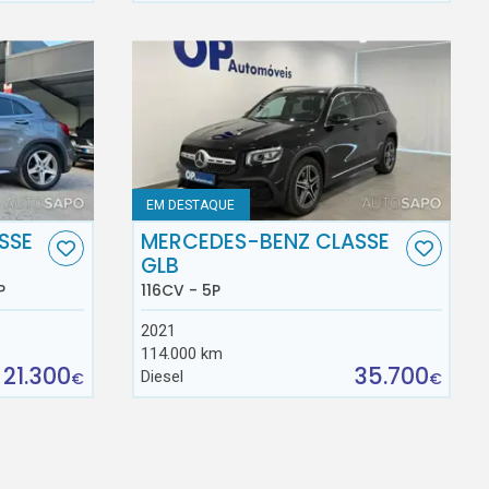
EM DESTAQUE
SSE
MERCEDES-BENZ CLASSE
GLB
P
116CV - 5P
2021
114.000 km
21.300
35.700
Diesel
€
€