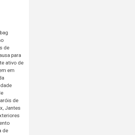
rbag
ho
gs de
pausa para
e ativo de
agem em
da
idade
de
aróis de
x, Jantes
xteriores
mento
a de