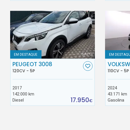
EM DESTAQUE
EM DESTAQ
PEUGEOT 3008
VOLKSW
120CV - 5P
110CV - 5P
2017
2024
142.000 km
43.171 km
17.950
Diesel
Gasolina
€