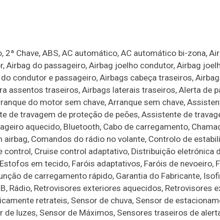
to, 2ª Chave, ABS, AC automático, AC automático bi-zona, Ai
, Airbag do passageiro, Airbag joelho condutor, Airbag joel
al do condutor e passageiro, Airbags cabeça traseiros, Airba
a assentos traseiros, Airbags laterais traseiros, Alerta de 
Arranque do motor sem chave, Arranque sem chave, Assistent
nte de travagem de proteção de peões, Assistente de trav
sageiro aquecido, Bluetooth, Cabo de carregamento, Chama
 airbag, Comandos do rádio no volante, Controlo de estabil
 control, Cruise control adaptativo, Distribuição eletrónica 
stofos em tecido, Faróis adaptativos, Faróis de nevoeiro, F
unção de carregamento rápido, Garantia do Fabricante, Isofi
SB, Rádio, Retrovisores exteriores aquecidos, Retrovisores e
tricamente retrateis, Sensor de chuva, Sensor de estaciona
r de luzes, Sensor de Máximos, Sensores traseiros de alert