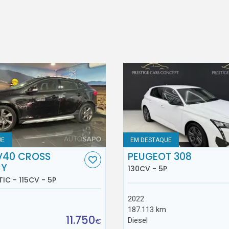
UE
EM DESTAQUE
V40 CROSS
PEUGEOT 308
RY
130CV - 5P
TIC - 115CV - 5P
2022
187.113 km
11.750
Diesel
€