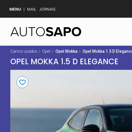
MENU
MAIL
JORNAIS
Carros usados
Opel
Opel Mokka
Opel Mokka 1.5 D Eleganc
OPEL MOKKA 1.5 D ELEGANCE