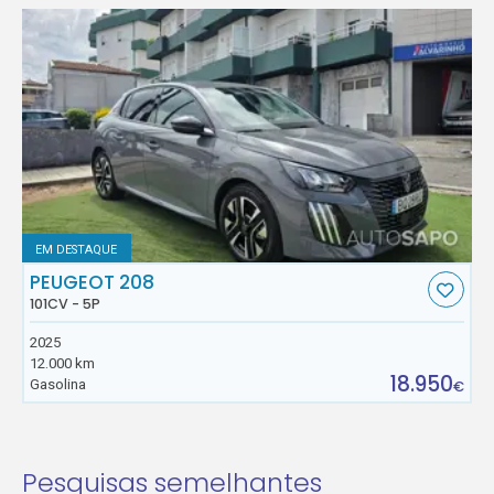
EM DESTAQUE
PEUGEOT 208
101CV - 5P
2025
12.000 km
18.950
Gasolina
€
Pesquisas semelhantes