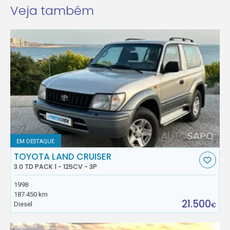
Veja também
EM DESTAQUE
TOYOTA LAND CRUISER
3.0 TD PACK 1 - 125CV - 3P
1998
187.450 km
21.500
Diesel
€