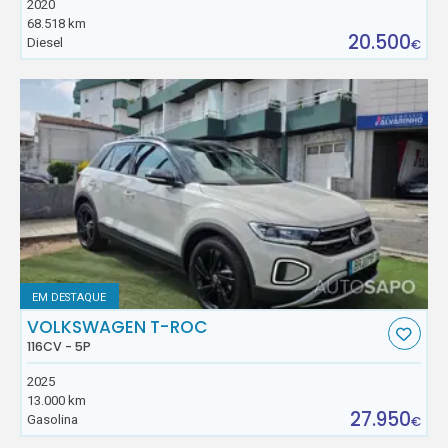
2020
68.518 km
20.500
Diesel
€
EM DESTAQUE
VOLKSWAGEN T-ROC
116CV - 5P
2025
13.000 km
27.950
Gasolina
€