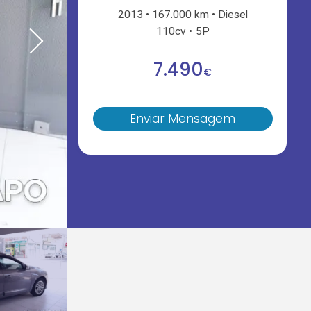
2013
167.000 km
Diesel
110cv
5P
7.490
€
Enviar Mensagem