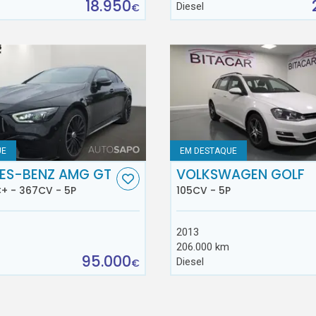
18.950
Diesel
€
UE
EM DESTAQUE
ES-BENZ AMG GT
VOLKSWAGEN GOLF
+ - 367CV - 5P
105CV - 5P
2013
206.000 km
95.000
Diesel
€