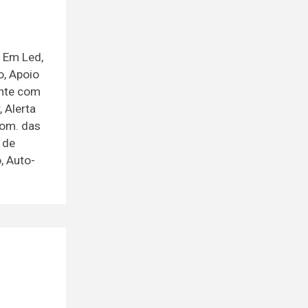
s Em Led,
o, Apoio
ante com
 Alerta
tom. das
 de
, Auto-