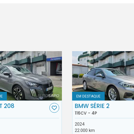
UE
EM DESTAQUE
T 208
BMW SÉRIE 2
116CV - 4P
2024
22.000 km