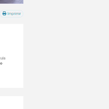
Imprimir
cula
ro