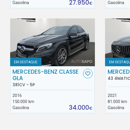
27.950
Gasolina
Gasolina
€
EM DESTAQUE
EM DESTAQ
MERCEDES-BENZ CLASSE
MERCED
GLA
43 4MATIC
381CV - 5P
2016
2021
150.000 km
81.000 km
34.000
Gasolina
Gasolina
€