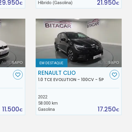
29.950
21.950
Híbrido (Gasolina)
€
€
EM DESTAQUE
RENAULT CLIO
1.0 TCE EVOLUTION - 100CV - 5P
2022
58.000 km
11.500
17.250
Gasolina
€
€