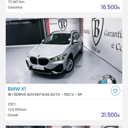
75.947 km
16.500
Gasolina
€
BMW X1
18 I SDRIVE ADVANTAGE AUTO - 116CV - 5P
2021
124.959 km
21.500
Diesel
€