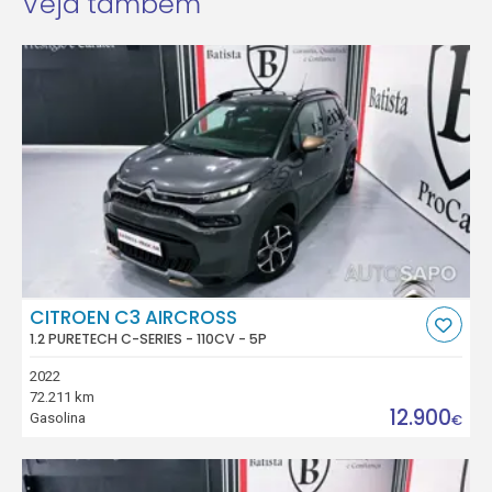
Veja também
CITROEN C3 AIRCROSS
1.2 PURETECH C-SERIES - 110CV - 5P
2022
72.211 km
12.900
Gasolina
€