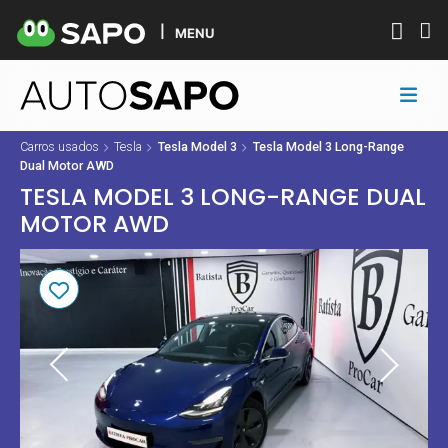
MENU
Carros usados
Tesla
Tesla Model 3
Tesla Model 3 Long-Range
Dual Motor AWD
TESLA MODEL 3 LONG-RANGE DUAL
MOTOR AWD