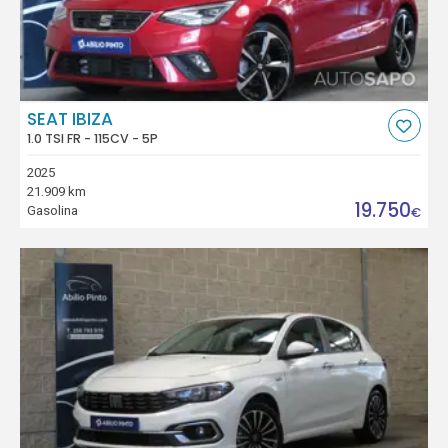
SEAT IBIZA
1.0 TSI FR - 115CV - 5P
2025
21.909 km
19.750
Gasolina
€