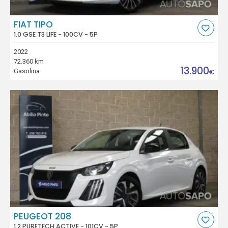
FIAT TIPO
1.0 GSE T3 LIFE - 100CV - 5P
2022
72.360 km
13.900
Gasolina
€
PEUGEOT 208
1.2 PURETECH ACTIVE - 101CV - 5P