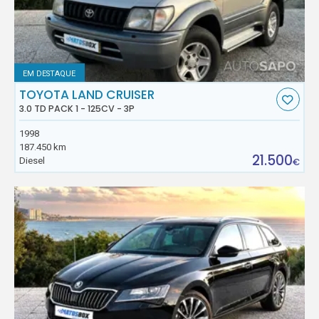
EM DESTAQUE
TOYOTA LAND CRUISER
3.0 TD PACK 1 - 125CV - 3P
1998
187.450 km
21.500
Diesel
€