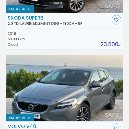
EM DESTAQUE
SKODA SUPERB
2.0 TDI LAURIN&KLEMENT DSG - 190CV - 5P
2018
68.000 km
23.500
Diesel
€
EM DESTAQUE
VOLVO V40