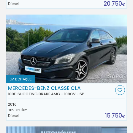
20.750
Diesel
€
EM DESTAQUE
MERCEDES-BENZ CLASSE CLA
180D SHOOTING BRAKE AMG - 109CV - 5P
2016
189.750 km
15.750
Diesel
€