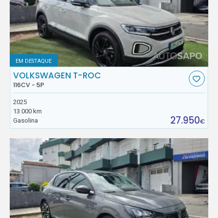
EM DESTAQUE
VOLKSWAGEN T-ROC
116CV - 5P
2025
13.000 km
27.950
Gasolina
€