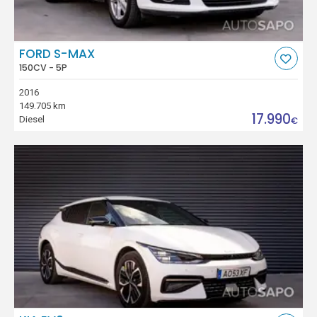
FORD S-MAX
150CV - 5P
2016
149.705 km
17.990
Diesel
€