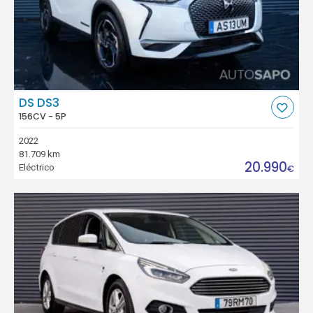
DS DS3
156CV - 5P
2022
81.709 km
20.990
Eléctrico
€