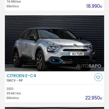
74.990 km
18.990
Eléctrico
€
CITROEN E-C4
136CV - 5P
2023
39.441 km
22.950
Eléctrico
€