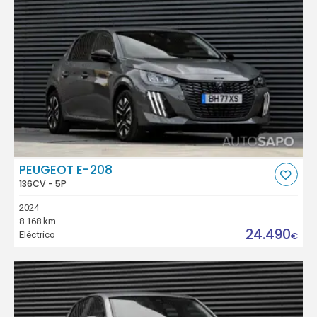
PEUGEOT E-208
136CV - 5P
2024
8.168 km
24.490
Eléctrico
€