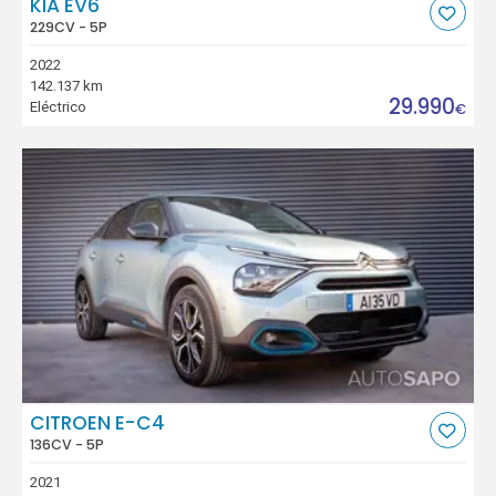
KIA EV6
229CV - 5P
2022
142.137 km
29.990
Eléctrico
€
CITROEN E-C4
136CV - 5P
2021