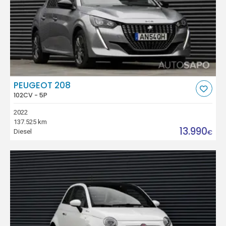
PEUGEOT 208
102CV - 5P
2022
137.525 km
13.990
Diesel
€