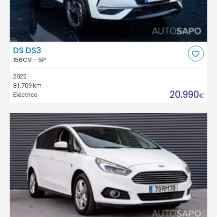
DS DS3
156CV - 5P
2022
81.709 km
20.990
Eléctrico
€