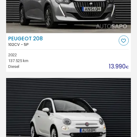
PEUGEOT 208
102CV - 5P
2022
137.525 km
13.990
Diesel
€