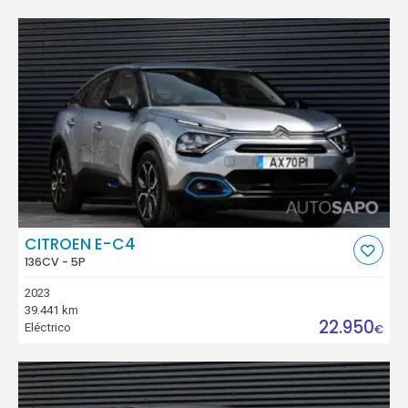
CITROEN E-C4
136CV - 5P
2023
39.441 km
22.950
Eléctrico
€