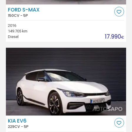
FORD S-MAX
150CV - 5P
2016
149.705 km
17.990
Diesel
€
KIA EV6
229CV - 5P