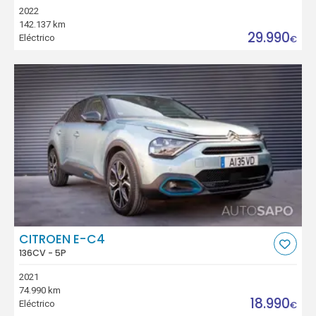
2022
142.137 km
29.990
Eléctrico
€
CITROEN E-C4
136CV - 5P
2021
74.990 km
18.990
Eléctrico
€