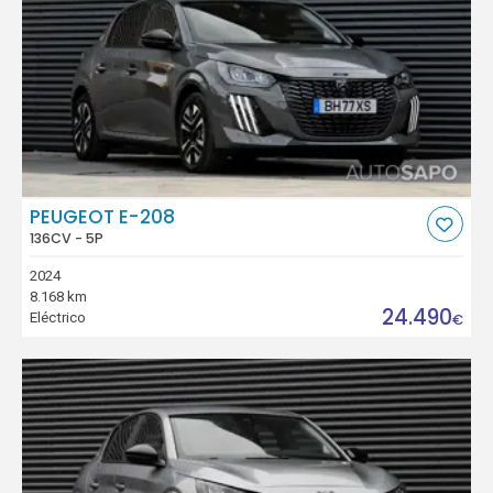
PEUGEOT E-208
136CV - 5P
2024
8.168 km
24.490
Eléctrico
€