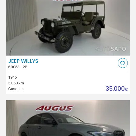
JEEP WILLYS
60CV - 2P
1945
5.850 km
35.000
Gasolina
€