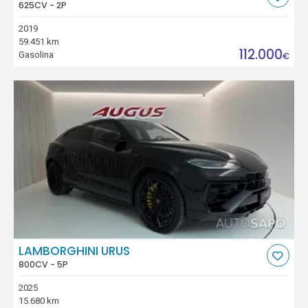
625CV - 2P
2019
59.451 km
112.000
Gasolina
€
LAMBORGHINI URUS
800CV - 5P
2025
15.680 km