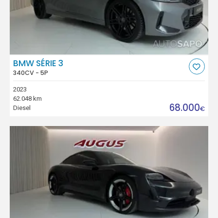
BMW SÉRIE 3
340CV - 5P
2023
62.048 km
68.000
Diesel
€